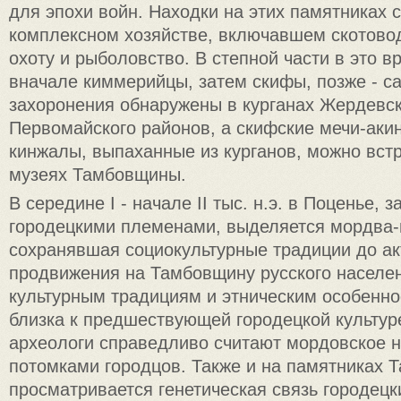
для эпохи войн. Находки на этих памятниках 
комплексном хозяйстве, включавшем скотово
охоту и рыболовство. В степной части в это в
вначале киммерийцы, затем скифы, позже - с
захоронения обнаружены в курганах Жердевск
Первомайского районов, а скифские мечи-аки
кинжалы, выпаханные из курганов, можно встр
музеях Тамбовщины.
В середине I - начале II тыс. н.э. в Поценье, 
городецкими племенами, выделяется мордва
сохранявшая социокультурные традиции до ак
продвижения на Тамбовщину русского населени
культурным традициям и этническим особенн
близка к предшествующей городецкой культур
археологи справедливо считают мордовское 
потомками городцов. Также и на памятниках 
просматривается генетическая связь городецк