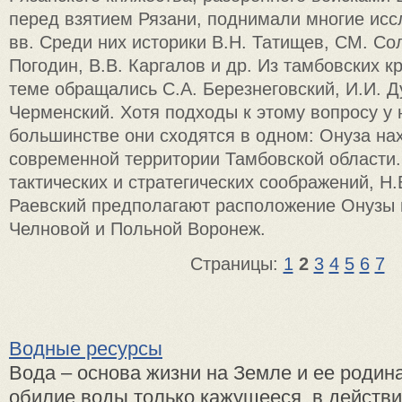
перед взятием Рязани, поднимали многие исс
вв. Среди них историки В.Н. Татищев, СМ. Со
Погодин, В.В. Каргалов и др. Из тамбовских к
теме обращались С.А. Березнеговский, И.И. Д
Черменский. Хотя подходы к этому вопросу у 
большинстве они сходятся в одном: Онуза на
современной территории Тамбовской области.
тактических и стратегических соображений, Н.
Раевский предполагают расположение Онузы 
Челновой и Польной Воронеж.
Страницы:
1
2
3
4
5
6
7
Водные ресурсы
Вода – основа жизни на Земле и ее родин
обилие воды только кажущееся, в действ