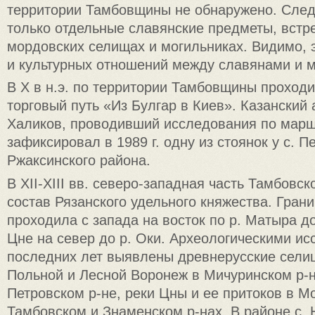
территории Тамбовщины не обнаружено. След
только отдельные славянские предметы, вст
мордовских селищах и могильниках. Видимо, 
и культурных отношений между славянами и 
В X в н.э. по территории Тамбовщины проход
торговый путь «Из Булгар в Киев». Казанский 
Халиков, проводивший исследования по маршр
зафиксировал в 1989 г. одну из стоянок у с. П
Ржаксинского района.
В ХII-ХIII вв. северо-западная часть Тамбовск
состав Рязанского удельного княжества. Гран
проходила с запада на восток по р. Матыра до
Цне на север до р. Оки. Археологическими и
последних лет выявлены древнерусские селищ
Польной и Лесной Воронеж в Мичуринском р-н
Петровском р-не, реки Цны и ее притоков в 
Тамбовском и Знаменском р-нах. В районе с. 