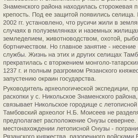
Знаменского района находилась сторожевая 
крепость. Под ее защитой появились селища.
2002 гг. установлено, что русичи жили в земля
случаях в полуземлянках и наземных жилища
земледелием, животноводством, охотой, рыб
бортничеством. Но главное занятие - несение
службы. Жизнь на этих и других селищах Та
прекратилась с вторжением монголо-татарских
1237 г. и полным разгромом Рязанского княжес
запустению окраин государства.
Руководитель археологической экспедиции, 
раскопки у с. Никольское Знаменского района
связывает Никольское городище с летописной
Тамбовский археолог Н.Б. Моисеев не разделя
предполагает расположение Онузы севернее.
местонахождении летописной Онузы - пограни
Рязанского княжества, разоренного войсками Б