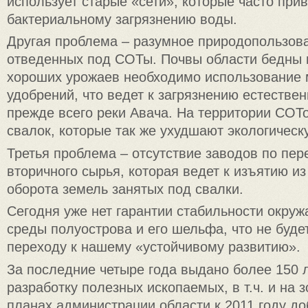
использует старые «сети», которые часто при
бактериальному загрязнению воды.
Другая проблема – разумное природопользова
отведенных под СОТы. Почвы области бедны 
хороших урожаев необходимо использование
удобрений, что ведет к загрязнению естестве
прежде всего реки Авача. На территории СОТ
свалок, которые так же ухудшают экологическ
Третья проблема – отсутствие заводов по пер
вторичного сырья, которая ведет к изъятию из
оборота земель занятых под свалки.
Сегодня уже нет гарантии стабильности окру
среды полуострова и его шельфа, что не буде
переходу к нашему «устойчивому развитию».
За последние четыре года выдано более 150 
разработку полезных ископаемых, в т.ч. и на 
планах администрации области к 2011 году до