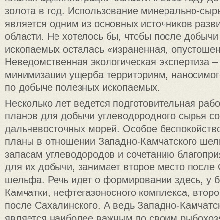
золота в год. Использование минерально-сыр
является одним из основных источников разв
области. Не хотелось бы, чтобы после добычи
ископаемых осталась «израненная, опустошен
Неведомственная экологическая экспертиза – 
минимизации ущерба территориям, наносимог
по добыче полезных ископаемых.
Несколько лет ведется подготовительная раб
планов для добычи углеводородного сырья со
дальневосточных морей. Особое беспокойств
планы в отношении Западно-Камчатского шел
запасам углеводородов и сочетанию благопр
для их добычи, занимает второе место после
шельфа. Речь идет о формировании здесь, у 
Камчатки, нефтегазоносного комплекса, второ
после Сахалинского. А ведь Западно-Камчат
является наиболее важным по своим рыбохо