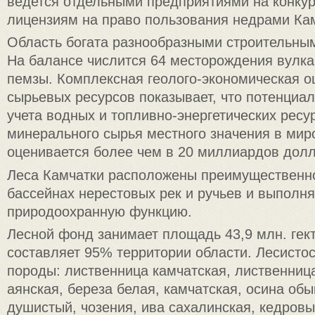
ведется отдельными предприятиями на конкур
лицензиям на право пользования недрами Ка
Область богата разнообразными строительны
На балансе числится 64 месторождения вулка
пемзы. Комплексная геолого-экономическая о
сырьевых ресурсов показывает, что потенциал
учета водных и топливно-энергетических ресу
минерального сырья местного значения в мир
оценивается более чем в 20 миллиардов долл
Леса Камчатки расположены преимущественно
бассейнах нерестовых рек и ручьев и выпол
природоохранную функцию.
Лесной фонд занимает площадь 43,9 млн. гект
составляет 95% территории области. Лесисто
породы: лиственница камчатская, лиственниц
аянская, береза белая, камчатская, осина об
душистый, чозения, ива сахалинская, кедровы