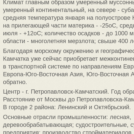
Климат главным образом умеренный муссонный
умеренный континентальный, на севере - суба
средняя температура января на полуострове К
на прилегающей части материка - -25oC, сре
июля - +12oC; количество осадков - до 1000 м
области - многолетняя мерзлота; свыше 400 л
Благодаря морскому окружению и географиче
Камчатка уже сейчас приобретает межконтине
в транспортной системе по направлениям Евр
Европа-Юго-Восточная Азия, Юго-Восточная А
обратно.
Центр - г. Петропавловск-Камчатский. Год обр
Расстояние от Москвы до Петропавловска-Камч
В городе 2 района: Ленинский и Октябрьский.
Основные отрасли промышленности: лесная,
деревообрабатывающая; судостроительные, 
предприятия; производство стройматериалов.