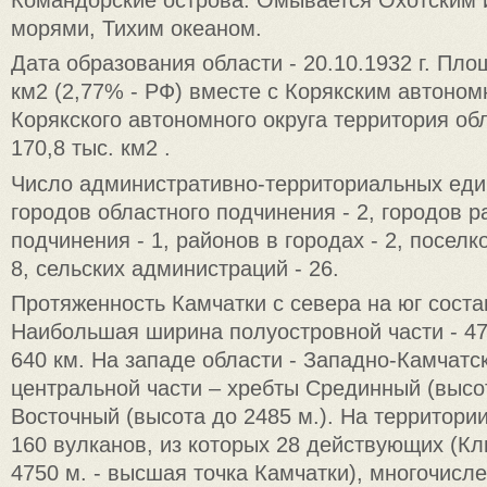
морями, Тихим океаном.
Дата образования области - 20.10.1932 г. Площ
км2 (2,77% - РФ) вместе с Корякским автоном
Корякского автономного округа территория об
170,8 тыс. км2 .
Число административно-территориальных един
городов областного подчинения - 2, городов р
подчинения - 1, районов в городах - 2, поселк
8, сельских администраций - 26.
Протяженность Камчатки с севера на юг соста
Наибольшая ширина полуостровной части - 47
640 км. На западе области - Западно-Камчатс
центральной части – хребты Срединный (высот
Восточный (высота до 2485 м.). На территори
160 вулканов, из которых 28 действующих (К
4750 м. - высшая точка Камчатки), многочис