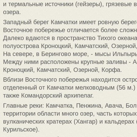
и термальные источники (гейзеры), грязевые 
озера.
Западный берег Камчатки имеет ровную бере
Восточное побережье отличается более слож
Далеко вдаются в пространство Тихого океан
полуострова Кроноцкий, Камчатский, Озерной
На севере, в Берингово море, - мысы Ильпырь
Между ними расположены крупные заливы - А
Кроноцкий, Камчатский, Озерной, Корфа.
Вблизи Восточного побережья находится остро
отделенный от Камчатки мелководным (56 м.)
также Командорский архипелаг.
Главные реки: Камчатка, Пенжина, Авача, Бо
территории области много озер, часть которы
вулканических кратерах (Хангар) и кальдерах 
Курильское).