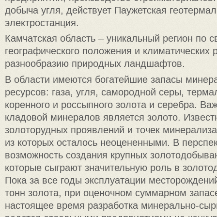
добыча угля, действует Паужетская геотерма
электростанция.
Камчатская область – уникальный регион по 
географического положения и климатических р
разнообразию природных ландшафтов.
В области имеются богатейшие запасы минер
ресурсов: газа, угля, самородной серы, терма
коренного и россыпного золота и серебра. Ва
кладовой минералов является золото. Извест
золоторудных проявлений и точек минерализ
из которых осталось неоцененными. В перспек
возможность создания крупных золотодобыва
которые сыграют значительную роль в золото
Пока за все годы эксплуатации месторождени
тонн золота, при оценочном суммарном запасе
настоящее время разработка минерально-сыр