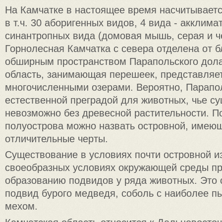
На Камчатке в настоящее время насчитываетс
в т.ч. 30 аборигенных видов, 4 вида - акклима
синантропных вида (домовая мышь, серая и ч
Горнолесная Камчатка с севера отделена от 
обширным пространством Парапольского дола
область, занимающая перешеек, представляет
многочисленными озерами. Вероятно, Парапо
естественной преградой для животных, чье с
невозможно без древесной растительности. П
полуострова можно назвать островной, имею
отличительные черты.
Существование в условиях почти островной и
своеобразных условиях окружающей среды пр
образованию подвидов у ряда животных. Это
подвид бурого медведя, соболь с наиболее 
мехом.