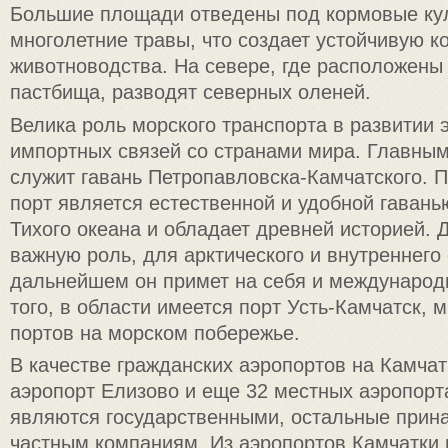
Большие площади отведены под кормовые ку
многолетние травы, что создает устойчивую к
животноводства. На севере, где расположен
пастбища, разводят северных оленей.
Велика роль морского транспорта в развитии 
импортных связей со странами мира. Главны
служит гавань Петропавловска-Камчатского. 
порт является естественной и удобной гавань
Тихого океана и обладает древней историей. Д
важную роль, для арктического и внутреннего 
дальнейшем он примет на себя и международ
того, в области имеется порт Усть-Камчатск, 
портов на морском побережье.
В качестве гражданских аэропортов на Камчат
аэропорт Елизово и еще 32 местных аэропорта
являются государственными, остальные прин
частным компаниям. Из аэропортов Камчатки 