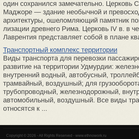
один сохранился замечательно. Церковь 
Маджо­ре — здание необычной и превос­х
архитектуры, ошеломля­ющий памятник по
лизации древнего Рима. Церковь IV в. в ч
Лаврен­тия представляет собой в плане ква
Транспортный комплекс территории
Виды транспорта для перевозки пассажир
развитие на территории Удмурдии: желез
внутренний водный, автобусный, троллей
трамвайный, воздушный; для грузооборот
трубопроводный, железнодорожный, внут
автомобильный, воздушный. Все виды тр
относятся к ...
Copyright © 2026 - All Rights Reserved - www.ethnowork.ru