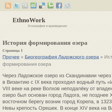
EthnoWork
Этнография и краеведение
История формирования озера
Страница 1
Прочее
»
Биогеография Ладожского озера
» Ис
формирования озера
Через Ладожское озеро из Скандинавии через
в Византию с IX века проходил водный путь «И
VIII веке на реке Волхов неподалёку от впад
озеро был основан город Ладога, не позднее X
восточном берегу возник город Корела, в 1323
Невы крепость Орешек. В конце XIV века на 