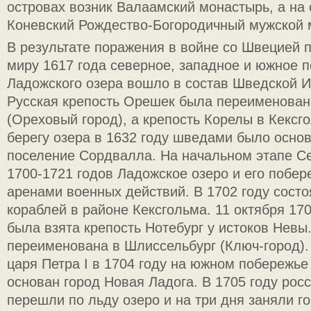
островах возник Валаамский монастырь, а на
Коневский Рождество-Богородичный мужской 
В результате поражения в войне со Швецией 
миру 1617 года северное, западное и южное 
Ладожского озера вошло в состав Шведской 
Русская крепость Орешек была переименован
(Ореховый город), а крепость Корелы в Кексг
берегу озера в 1632 году шведами было осно
поселение Сордвалла. На начальном этапе С
1700-1721 годов Ладожское озеро и его побер
аренами военных действий. В 1702 году сост
кораблей в районе Кексгольма. 11 октября 17
была взята крепость Нотебург у истоков Невы
переименована в Шлиссельбург (Ключ-город)
царя Петра I в 1704 году на южном побережье
основан город Новая Ладога. В 1705 году рос
перешли по льду озеро и на три дня заняли г