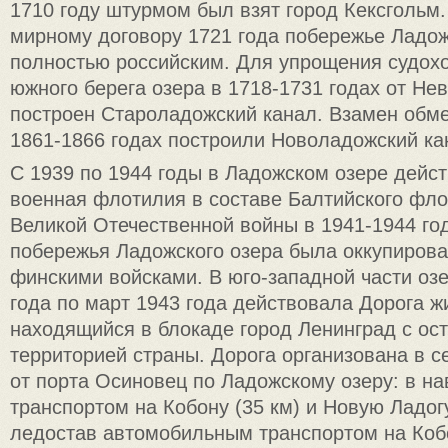
1710 году штурмом был взят город Кексгольм
мирному договору 1721 года побережье Ладож
полностью российским. Для упрощения судох
южного берега озера в 1718-1731 годах от Не
построен Староладожский канал. Взамен обм
1861-1866 годах построили Новоладожский ка
С 1939 по 1944 годы в Ладожском озере дейс
военная флотилия в составе Балтийского фло
Великой Отечественной войны в 1941-1944 го
побережья Ладожского озера была оккупирова
финскими войсками. В юго-западной части озе
года по март 1943 года действовала Дорога 
находящийся в блокаде город Ленинград с ос
территорией страны. Дорога организована в с
от порта Осиновец по Ладожскому озеру: в н
транспортом на Кобону (35 км) и Новую Ладогу
ледостав автомобильным транспортом на Кобо