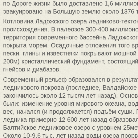
по Дороге жизни было доставлено 1,6 миллион
эвакуировано на Большую землю около 1376 т
Котловина Ладожского озера ледниково-текто
происхождения. В палеозое 300-400 миллионо
территория современного бассейна Ладожског
покрыта морем. Осадочные отложения того вр
пески, глины и известняки покрывают мощной
200м) кристаллический фундамент, состоящий 
гнейсов и диабазов.
Современный рельеф образовался в результа
ледникового покрова (последнее, Валдайское
закончилось около 12 тысяч лет назад). Осн
были: изменение уровня мирового океана, вод
вес, начался (и продолжается) подъём суши. 
ледника примерно 12 600 лет назад образова
Балтийское ледниковое озеро с уровнем 25ме
Около 10-9,6 тыс. лет назад воды озера прор