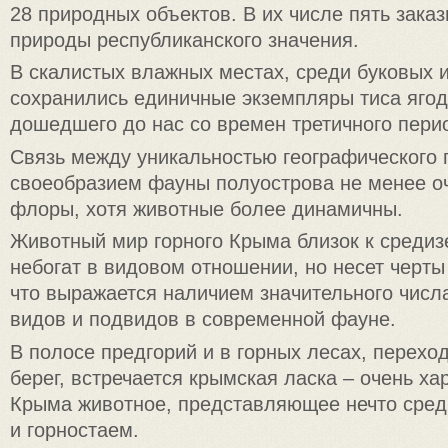
28 природных объектов. В их числе пять зака
природы республиканского значения.
В скалистых влажных местах, среди буковых 
сохранились единичные экземпляры тиса ягодн
дошедшего до нас со времен третичного пери
Связь между уникальностью географического
своеобразием фауны полуострова не менее о
флоры, хотя животные более динамичны.
Животный мир горного Крыма близок к среди
небогат в видовом отношении, но несет черты
что выражается наличием значительного числ
видов и подвидов в современной фауне.
В полосе предгорий и в горных лесах, перех
берег, встречается крымская ласка – очень ха
Крыма животное, представляющее нечто сред
и горностаем.