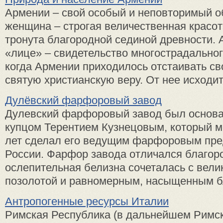
Армении – свой особый и неповторимый о
женщина – строгая величественная красот
тронута благородной сединой древности.
«лице» – свидетельство многострадальног
когда Армении приходилось отстаивать св
святую христианскую веру. От нее исходит 
Дулёвский фарфоровый завод
Дулевский фарфоровый завод был основан
купцом Терентием Кузнецовым, который м
лет сделал его ведущим фарфоровым пр
России. Фарфор завода отличался благоро
ослепительная белизна сочеталась с вел
позолотой и равномерным, насыщенным бл
Антропогенные ресурсы Италии
Римская Республика (в дальнейшем Римс