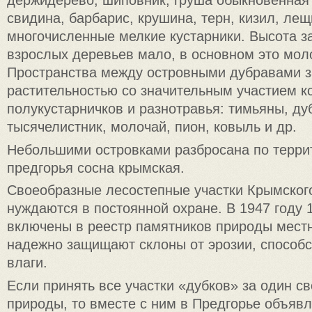
держидерево, шиповник, груша обыкновенная 
свидина, барбарис, крушина, терн, кизил, лещ
многочисленные мелкие кустарники. Высота за
взрослых деревьев мало, в основном это мол
Пространства между островными дубравами з
растительностью со значительным участием 
полукустарничков и разнотравья: тимьяны, ду
тысячелистник, молочай, пион, ковыль и др.
Небольшими островками разбросана по терри
предгорья сосна крымская.
Своеобразные лесостепные участки Крымског
нуждаются в постоянной охране. В 1947 году 
включены в реестр памятников природы местн
надежно защищают склоны от эрозии, способ
влаги.
Если принять все участки «дубков» за один с
природы, то вместе с ним в Предгорье объя