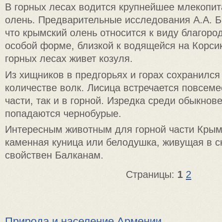
В горных лесах водится крупнейшее млекопи
олень. Предварительные исследования А.А. Б
что крымский олень относится к виду благоро
особой форме, близкой к водящейся на Корсик
горных лесах живет козуля.
Из хищников в предгорьях и горах сохранилс
количестве волк. Лисица встречается повсеме
части, так и в горной. Изредка среди обыкнов
попадаются чернобурые.
Интересным животным для горной части Крым
каменная куница или белодушка, живущая в ск
свойствен Балканам.
Страницы:
1
2
Природа и население Армении