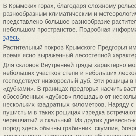
В Крымских горах, благодаря сложному релье
разнообразным климатическим и метеорологи
представлено большое разнообразие растите
небольшом пространстве.
Подробная информ
здесь
.
Растительный покров Крымского Предгорья им
время ясно выраженный лесостепной характе
Для склонов Внутренней гряды характерно мо
небольших участков степи и небольших леско
господствует низкорослый дуб. Эти рощицы в
«дубками». В границах предгорья насчитывает
обособленных «дубков» площадью от нескольк
нескольких квадратных километров. Наряду 
пушистым в таких рощицах изредка встречают
черешчатый и скальный. Из других древесно-
пород здесь обычны грабинник, скумпия, боя