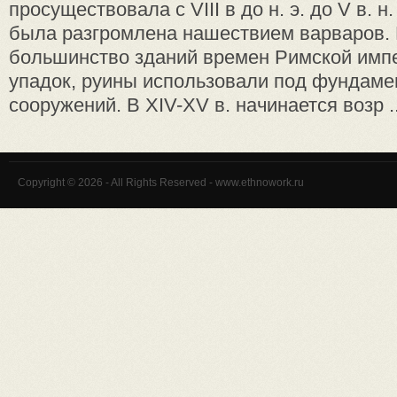
просуществовала с VIII в до н. э. до V в. н.
была разгромлена нашествием варваров. 
большинство зданий времен Римской имп
упадок, руины использовали под фундаме
сооружений. В XIV-XV в. начинается возр ..
Copyright © 2026 - All Rights Reserved - www.ethnowork.ru