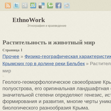
EthnoWork
Этнография и краеведение
Растительность и животный мир
Страница 1
Прочее
»
Физико-географическая характеристи
Крымских гор в долине реки Бельбек
» Растител
мир
Геолого-геоморфологическое своеобразие Кр
полуострова, его оригинальная ландшафтная 
значительной степени определяют генезис, и
формирования и развития, многие черты уник
биологического разнообразия Крыма.