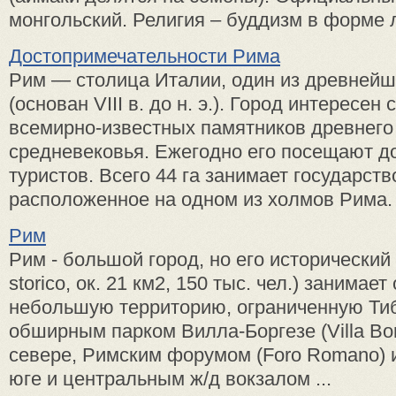
монгольский. Религия – буддизм в форме л
Достопримечательности Рима
Рим — столица Италии, один из древнейш
(основан VIII в. до н. э.). Город интересен
всемирно-известных памятников древнего
средневековья. Ежегодно его посещают до
туристов. Всего 44 га занимает государств
расположенное на одном из холмов Рима. 
Рим
Рим - большой город, но его исторический 
storico, ок. 21 км2, 150 тыс. чел.) занимае
небольшую территорию, ограниченную Тиб
обширным парком Вилла-Боргезе (Villa Bo
севере, Римским форумом (Foro Romano) 
юге и центральным ж/д вокзалом ...