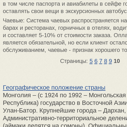
в том числе паспорта и авиабилеты в сейфе г
оставлять свои вещи в экскурсионных автобус
Чаевые: Система чаевых распространяется н
барах и ресторанах, горничных в отелях, води
и составляет 5-10% от стоимости заказа. Опл
является обязательной, но если клиент остал
обслуживанием, чаевые - признак хорошего то
Страницы:
5
6
7
8
9
10
Географическое положение страны
Монголия – (с 1924 по 1992 – Монгольска
Республика) государство в Восточной Ази
Улан-Батор. Крупнейшие города – Дархан,
Административно-территориальное делени
(аймаки делятся на сомоны). Официальны