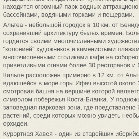
находится огромный парк водных аттракционо
бассейнами, водяными горками и пещерами.
Альтеа - небольшой городок в 10 км. от Бени
сохранивший архитектуру былых времен. Бол
гордится своими многочисленными художеств
"колонией" художников и каменистыми пляжам
многочисленными столиками кафе на соборно
приветливыми огнями более 30 ресторанов и 
Кальпе расположен примерно в 12 км. от Аль
вдающейся в море горы Ифач высотой около 3
смотровая башня на вершине которой являет
символом побережья Коста-Бланка. У поднож
заповедная парковая зона, где представлено 
растений, среди которых можно увидеть необ
орхидеи.
Курортная Хавея - один из старейших иберийс