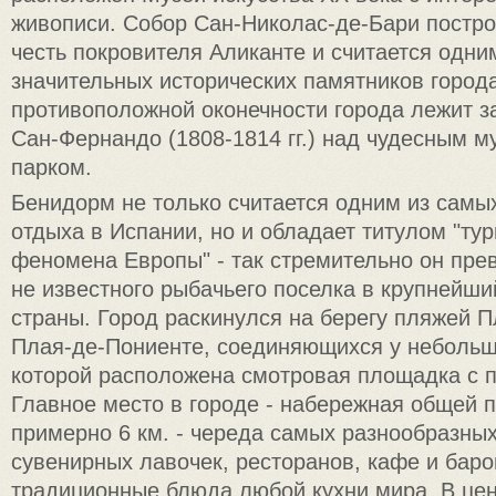
живописи. Собор Сан-Николас-де-Бари построен
честь покровителя Аликанте и считается одни
значительных исторических памятников города
противоположной оконечности города лежит з
Сан-Фернандо (1808-1814 гг.) над чудесным 
парком.
Бенидорм не только считается одним из самы
отдыха в Испании, но и обладает титулом "тур
феномена Европы" - так стремительно он пре
не известного рыбачьего поселка в крупнейши
страны. Город раскинулся на берегу пляжей П
Плая-де-Пониенте, соединяющихся у небольш
которой расположена смотровая площадка с 
Главное место в городе - набережная общей 
примерно 6 км. - череда самых разнообразных
сувенирных лавочек, ресторанов, кафе и бар
традиционные блюда любой кухни мира. В це