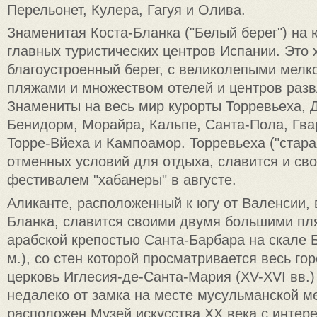
Перельонет, Кулера, Гагуя и Олива.
Знаменитая Коста-Бланка ("Белый берег") на ю
главных туристических центров Испании. Это
благоустроенный берег, с великолепыми мел
пляжами и множеством отелей и центров разв
Знамениты на весь мир курорты Торревьеха, 
Бенидорм, Морайра, Кальпе, Санта-Пола, Гва
Торре-Вйеха и Кампоамор. Торревьеха ("стара
отменных условий для отдыха, славится и св
фестивалем "хабанеры" в августе.
Аликанте, расположенный к югу от Валенсии, 
Бланка, славится своими двумя большими пл
арабской крепостью Санта-Барбара на скале 
м.), со стен которой просматривается весь гор
церковь Иглесия-де-Санта-Мария (XV-XVI вв.
недалеко от замка на месте мусульманской м
расположен Музей искусства XX века с интер