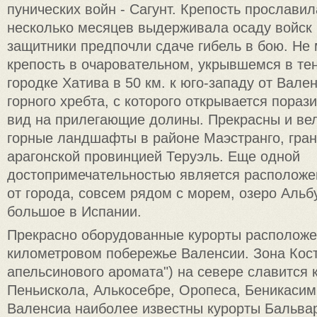
пунических войн - Сагунт. Крепость прославил
несколько месяцев выдерживала осаду войск 
защитники предпочли сдаче гибель в бою. Не
крепость в очаровательном, укрывшемся в те
городке Хатива в 50 км. к юго-западу от Вале
горного хребта, с которого открывается пораз
вид на прилегающие долины. Прекрасны и ве
горные ландшафты в районе Маэстранго, гра
арагонской провинцией Теруэль. Еще одной
достопримечательностью является расположен
от города, совсем рядом с морем, озеро Альб
большое в Испании.
Прекрасно оборудованные курорты расположе
километровом побережье Валенсии. Зона Кост
апельсинового аромата") на севере славится 
Пеньискола, Алькосебре, Оропеса, Беникасим 
Валенсиа наиболее известны курорты Бальвар