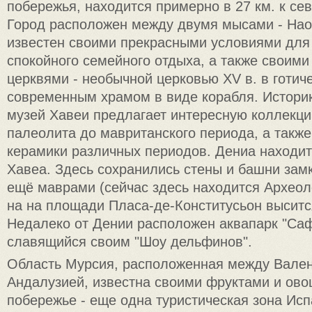
побережья, находится примерно в 27 км. к сев
Город расположен между двумя мысами - Нао
известен своими прекрасными условиями для 
спокойного семейного отдыха, а также своим
церквями - необычной церковью XV в. в готиче
современным храмом в виде корабля. Истори
музей Хавеи предлагает интересную коллекци
палеолита до мавританского периода, а также
керамики различных периодов. Дениа находитс
Хавеа. Здесь сохранились стены и башни замк
ещё маврами (сейчас здесь находится Археоло
на на площади Пласа-де-Конститусьон высится
Недалеко от Дении расположен аквапарк "Саф
славящийся своим "Шоу дельфинов".
Область Мурсия, расположенная между Вален
Андалузией, известна своими фруктами и ово
побережье - еще одна туристическая зона Исп