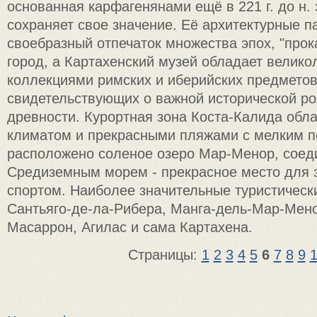
основанная карфагенянами ещё в 221 г. до н. 
сохраняет свое значение. Её архитектурные п
своебразный отпечаток множества эпох, "прок
город, а Картахенский музей обладает велик
коллекциями римских и иберийских предметов
свидетельствующих о важной исторической ро
древности. Курортная зона Коста-Калида обл
климатом и прекрасными пляжами с мелким п
расположено соленое озеро Мар-Менор, сое
Средиземным морем - прекрасное место для 
спортом. Наиболее значительные туристическ
Сантьяго-де-ла-Рибера, Манга-дель-Мар-Мено
Масаррон, Агилас и сама Картахена.
Страницы:
1
2
3
4
5
6
7
8
9