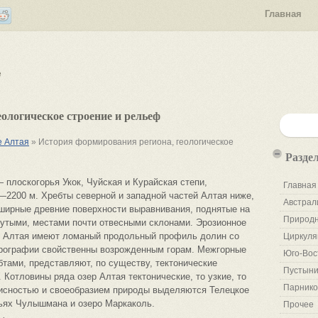
Главная
е
ологическое строение и рельеф
е Алтая
» История формирования региона, геологическое
Разде
плоскогорья Укок, Чуйская и Курайская степи,
Главная
2200 м. Хребты северной и западной частей Алтая ниже,
Австрал
бширные древние поверхности выравнивания, поднятые на
Природн
крутыми, местами почти отвесными склонами. Эрозионное
ки Алтая имеют ломаный продольный профиль долин со
Циркуля
орографии свойственны возрожденным горам. Межгорные
Юго-Вос
тами, представляют, по существу, тектонические
Пустыни
 Котловины ряда озер Алтая тектонические, то узкие, то
Парнико
сностью и своеобразием природы выделяются Телецкое
вьях Чулышмана и озеро Маркаколь.
Прочее