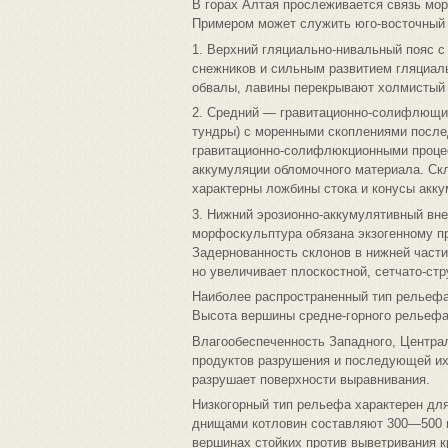
В горах Алтая прослеживается связь мо
Примером может служить юго-восточный А
1. Верхний гляциально-нивальный пояс с
снежников и сильным развитием гляциал
обвалы, лавины перекрывают холмистый
2. Средний — гравитационно-солифлющи
тундры) с моренными скоплениями после
гравитационно-солифлюкционными процес
аккумуляции обломочного материала. Ск
характерны ложбины стока и конусы акк
3. Нижний эрозионно-аккумулятивный вн
морфоскульптура обязана экзогенному п
Задернованность склонов в нижней части
но увеличивает плоскостной, сетчато-ст
Наиболее распространенный тип рельефа
Высота вершины средне-горного рельефа о
Влагообеспеченность Западного, Централ
продуктов разрушения и последующей их
разрушает поверхности выравнивания.
Низкогорный тип рельефа характерен для
днищами котловин составляют 300—500 м
вершинах стойких против выветривания 