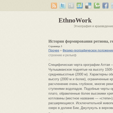
EthnoWork
Этнография и краеведени
История формирования региона, ге
Страница 3
Прочее
»
Физико-географическое положени
строение и рельеф
Специфическая черта орографии Алтая — 
Чулышманское поднятые на высоту 1500—
средневысотные (2000 м). Характерны о
высоту (2000 м и более), ограниченные 
расчленение очень глубокое, многие ре
ступенями водопадов. Подобные черты 
плато, обрамленные более высокими хреб
котловины (местное название — «степи»).
расширяющиеся. Исключительной живопи
озеро в долине Бии, Джулукуль в верхо