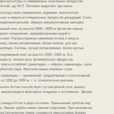
рфоскульптуры и современных экзогенных процессов.
лтай, где М.П. Петкович выделяет три пояса.
 господством современных ледников, многолетних
ьных и нивально-гляциальных процессов денудации. Сели,
 моренный рельеф, образуя аккумулятивные шельфы.
онный пояс на высоте 2000—3000 м (включая горные
днего оледенения, переработанными водой и
сами. Распространены каменные потоки и конусы
лоны, менее увлажняемые, более пологи, для них
умуляции. Склоны, лучше увлажняемые, более крутые.
еледниковый пояс на высоте 2300—1600 м. Его
роцессу, велика роль флювиальных процессов.
 пояса ослабляет гравитацию — обвалы, камнепады, сели,
руйчатый смыв. Многочисленны ложбины стока.
 провинции — эрозионный: среднегорный и плоскогорный.
т 1200 до 2400 м, т. е. относительно высокая.
ьного Алтая способствует густой речной сети, выносу
 аккумуляции в межгорных впадинах и котловинах. Эрозия
 запада Алтая и ряда котловин. Превышения хребтов над
. Низкие хребты имеют мягкие очертания. При наличии на
кристаллических пород создаются причудливые формы