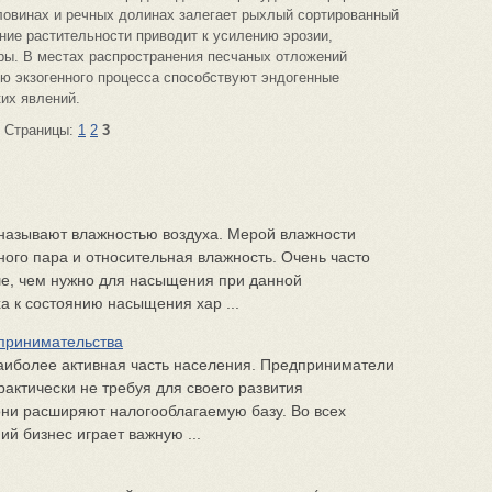
ловинах и речных долинах залегает рыхлый сортированный
ние растительности приводит к усилению эрозии,
ы. В местах распространения песчаных отложений
ю экзогенного процесса способствуют эндогенные
их явлений.
Страницы:
1
2
3
 называют влажностью воздуха. Мерой влажности
ого пара и относительная влажность. Очень часто
ше, чем нужно для насыщения при данной
а к состоянию насыщения хар ...
дпринимательства
иболее активная часть населения. Предприниматели
рактически не требуя для своего развития
они расширяют налогооблагаемую базу. Во всех
й бизнес играет важную ...