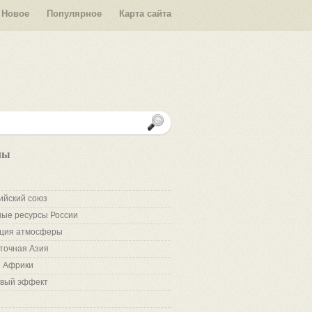
Новое
Популярное
Карта сайта
лы
ийский союз
ые ресурсы России
ция атмосферы
точная Азия
 Африки
вый эффект