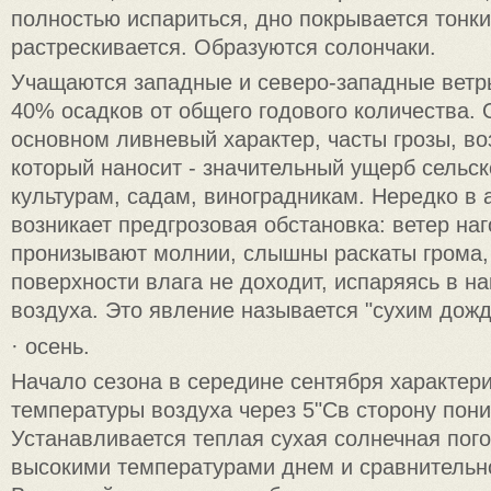
полностью испариться, дно покрывается тонк
растрескивается. Образуются солончаки.
Учащаются западные и северо-западные ветры
40% осадков от общего годового количества. 
основном ливневый характер, часты грозы, во
который наносит - значительный ущерб сельс
культурам, садам, виноградникам. Нередко в
возникает предгрозовая обстановка: ветер наг
пронизывают молнии, слышны раскаты грома,
поверхности влага не доходит, испаряясь в н
воздуха. Это явление называется "сухим дожд
· осень.
Начало сезона в середине сентября характер
температуры воздуха через 5"Св сторону пон
Устанавливается теплая сухая солнечная пог
высокими температурами днем и сравнительн