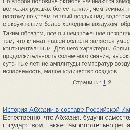
Во второй половине октября начинаются замо
волжских рукавах более теплая, чем земная п
поэтому по утрам теплый воздух над водоток
с окружающим более холодным воздухом, обр
Таким образом, все вышеизложенное позволя
том, что климат нашей области является уме
континентальным. Для него характерны боль
продолжительность солнечного сияния, высок
суточные летние амплитуды температур возд
испаряемость, малое количество осадков.
Страницы:
1
2
История Абхазии в составе Российской И
Естественно, что Абхазия, будучи самост
государством, также самостоятельно реша