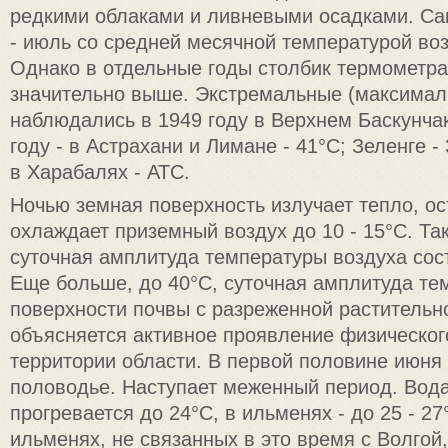
редкими облаками и ливневыми осадками. С
- июль со средней месячной температурой воз
Однако в отдельные годы столбик термометр
значительно выше. Экстремальные (максимал
наблюдались в 1949 году в Верхнем Баскунчак
году - в Астрахани и Лимане - 41°С; Зеленге - 
в Харабалях - АТС.
Ночью земная поверхность излучает тепло, ос
охлаждает приземный воздух до 10 - 15°С. Та
суточная амплитуда температуры воздуха сост
Еще больше, до 40°С, суточная амплитуда те
поверхности почвы с разреженной растительн
объясняется активное проявление физическог
территории области. В первой половине июня
половодье. Наступает меженный период. Вода
прогревается до 24°С, в ильменях - до 25 - 2
ильменях, не связанных в это время с Волгой