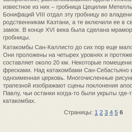
известное из них – гробница Цецилии Метеллы
Бонифаций VIII отдал эту гробницу во владен
родственникам Каэтани, а те включили ее в 
замок. В конце XVI века была сделана мрамо
гробницы.
Катакомбы Сан-Каллисто до сих пор еще мал
Они проложены на четырех уровнях и протяже
составляет около 20 км. Некоторые помещен
фресками. Над катакомбами Сан-Себастьяно
одноименная церковь. Многочисленные рисунк
трапезной изображают сцены поклонения апо
Павлу, чьи останки когда-то были укрыты где-т
катакомбах.
Страницы:
1
2
3
4
5
6