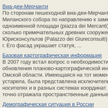
Виа-деи-Мерчанти
По сторонам пешеходной виа-деи-Мерчант
Миланского собора по направлению к замк
одноименной площа­ди (piazza dei Mercanti
сколько примечательных древних сооруже
Юрискон­сультов (Palazzo dei Giureconsuiti
г. Его фасад укра­шает статуя, ...
Базовая картографическая информация
В 2007 году встал вопрос о необходимост
обновления планово-картографической и
Омской области. Имеющаяся на тот моме
устарела, была представлена исключител
носителях и в разных системах координат
точно отражала пространственные данные 
Демографическая ситуация в России