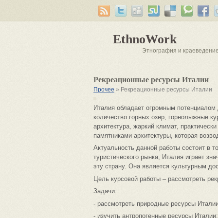
EthnoWork
Этнография и краеведени
Рекреационные ресурсы Италии
Прочее
» Рекреационные ресурсы Италии
Италия обладает огромным потенциалом 
количество горных озер, горнолыжные ку
архитектура, жаркий климат, практическ
памятниками архитектуры, которая возвод
Актуальность данной работы состоит в т
туристического рынка, Италия играет зн
эту страну. Она является культурным до
Цель курсовой работы – рассмотреть ре
Задачи:
- рассмотреть природные ресурсы Италии
- изучить антропогенные ресурсы Италии;