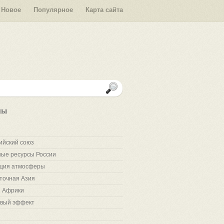
Новое
Популярное
Карта сайта
лы
ийский союз
ые ресурсы России
ция атмосферы
точная Азия
 Африки
вый эффект