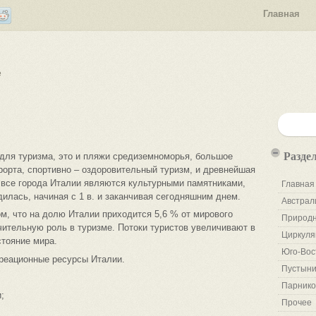
Главная
е
Разде
для туризма, это и пляжи средиземноморья, большое
рорта, спортивно – оздоровительный туризм, и древнейшая
и все города Италии являются культурными памятниками,
Главная
илась, начиная с 1 в. и заканчивая сегодняшним днем.
Австрал
ом, что на долю Италии приходится 5,6 % от мирового
Природн
ачительную роль в туризме. Потоки туристов увеличивают в
Циркуля
стояние мира.
Юго-Вос
креационные ресурсы Италии.
Пустыни
Парнико
;
Прочее