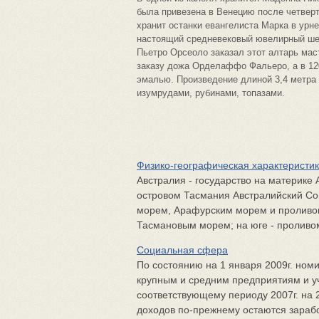
была привезена в Венецию после четверто
хранит останки евангелиста Марка в урн
настоящий средневековый ювелирный шеде
Пьетро Орсеоло заказал этот алтарь мас
заказу дожа Орделаффо Фальеро, а в 12
эмалью. Произведение длиной 3,4 метра 
изумрудами, рубинами, топазами.
Физико-географическая характеристи
Австралия - государство на материке
островом Тасмания Австралийский Со
морем, Арафурским морем и проливом
Тасмановым морем; на юге - проливом
Социальная сфера
По состоянию на 1 января 2009г. ном
крупным и средним предприятиям и у
соответствующему периоду 2007г. на
доходов по-прежнему остаются заработ