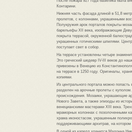
После пожара 927 года базилика была вн
Контарини.
Нижняя часть фасада длиной в 51,8 метр
пролетов, с колоннами, украшенными вос
Полукружия арок порталов покрыты моза
барельефы XII века, изображающие Деву 
покрыта террасой, окруженной балюстрадо
украшенных готическими шпилями. Центра
поступает свет в собор.
На террасе установлены четыре знаменит
Это греческий шедевр IV-III веков до на
привезены в Венецию из Константинопол
на террасе в 1250 году. Оригиналы, хра
копиями.
Из центрального портала можно попасть 
разделен на арочные пролеты с куполом
происхождения. Мозаики, украшающие ар
Нового Завета, а также эпизоды из исто
венецианскими мастерами XIII века. Тре
мраморных колоннах с позолоченными ка
храма иконостасом, украшенным полихр
поддерживающими архитрав, на котором 
В одной из капелл хранится Мадонна Нико