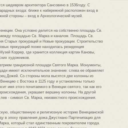
ся шедевром архитектора Сансовино в 1536году. С
арадных входа: ближе к набережной расположен вход в
жной стороны – вход в Археологический музей.
енеции. Она условно делится на собственно площадь Св.
 между площадью Св. Марка и каналом. Площадь Св.
я Старых прокураций и Новые прокурации. Строительство
Новых прокураций позже находилась резиденция
Музей Коррер, где хранится коллекция картин Кановы,
ских художников.
атрием грандиозной площади Святого Марка. Монументы,
щади имеют исключительное значение: слева ее обрамляет
орец Дожей. Со стороны мола высятся две колонны из
 Венецию с Востока в 1125 году и установлены только
сит имя этого почитаемого в Венеции святого, так как его
 происхождения, украшает вершину колонны. На другой
лев - символ Св. Марка, неизвестного происхождения.
ескую, общественную и религиозную историю Венецианской
оду в эпоху правления дожа Джустиано Партечипацио для
Марка, который стал единственным покровителем города.