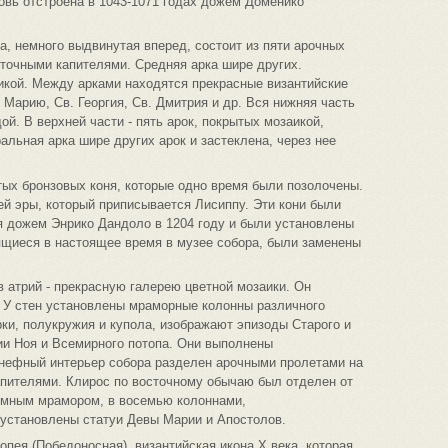
овь отстроена в 1043-1071 годах дожем Доменико
а, немного выдвинутая вперед, состоит из пяти арочных
точными капителями. Средняя арка шире других.
икой. Между арками находятся прекрасные византийские
Марию, Св. Георгия, Св. Дмитрия и др. Вся нижняя часть
й. В верхней части - пять арок, покрытых мозаикой,
льная арка шире других арок и застеклена, через нее
ых бронзовых коня, которые одно время были позолочены.
шей эры, который приписывается Лисиппу. Эти кони были
я дожем Энрико Дандоло в 1204 году и были установлены
нящиеся в настоящее время в музее собора, были заменены
в атрий - прекрасную галерею цветной мозаики. Он
. У стен установлены мраморные колонны различного
ки, полукружия и купола, изображают эпизоды Старого и
рии Ноя и Всемирного потопа. Они выполнены
хнефный интерьер собора разделен арочными пролетами на
пителями. Клирос по восточному обычаю был отделен от
омным мрамором, в восемью колоннами,
установлены статуи Девы Марии и Апостолов.
пея (Победоносная), византийская икона Х века, которая