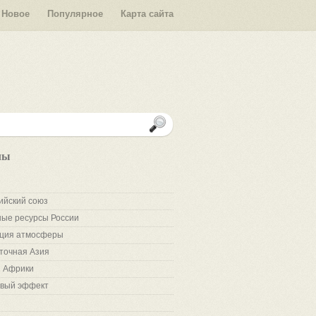
Новое
Популярное
Карта сайта
лы
ийский союз
ые ресурсы России
ция атмосферы
точная Азия
 Африки
вый эффект