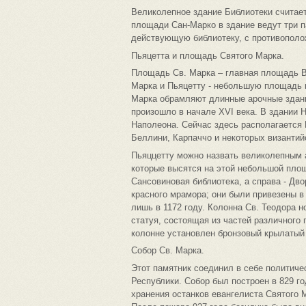
Великолепное здание Библиотеки считает
площади Сан-Марко в здание ведут три п
действующую библиотеку, с противополо
Пьяцетта и площадь Святого Марка.
Площадь Св. Марка – главная площадь В
Марка и Пьяцетту - небольшую площадь
Марка обрамляют длинные арочные здани
произошло в начале XVI века. В здании 
Наполеона. Сейчас здесь располагается 
Беллини, Карпаччо и некоторых византий
Пьяццетту можно назвать великолепным 
которые высятся на этой небольшой пло
Сансовиновая библиотека, а справа - Дв
красного мрамора; они были привезены в
лишь в 1172 году. Колонна Св. Теодора но
статуя, состоящая из частей различного
колонне установлен бронзовый крылатый 
Собор Св. Марка.
Этот памятник соединил в себе политич
Республики. Собор был построен в 829 г
хранения останков евангелиста Святого 