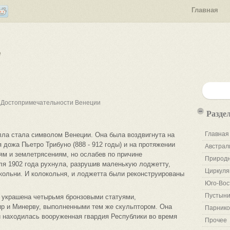
Главная
е
 Достопримечательности Венеции
Разде
Главная
ла стала символом Венеции. Она была воздвигнута на
дожа Пьетро Трибуно (888 - 912 годы) и на протяжении
Австрал
ям и землетрясениям, но ослабев по причине
Природн
ля 1902 года рухнула, разрушив маленькую лоджетту,
Циркуля
кольни. И колокольня, и лоджетта были реконструированы
Юго-Вос
Пустыни
 украшена четырьмя бронзовыми статуями,
р и Минерву, выполненными тем же скульптором. Она
Парнико
ей находилась вооруженная гвардия Республики во время
Прочее