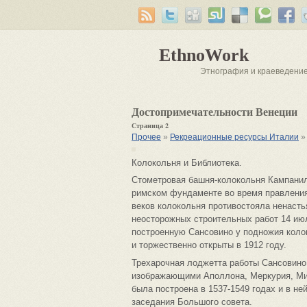
EthnoWork
Этнография и краеведени
Достопримечательности Венеции
Страница 2
Прочее
»
Рекреационные ресурсы Италии
»
Колокольня и Библиотека.
Стометровая башня-колокольня Кампанил
римском фундаменте во время правления 
веков колокольня противостояла ненасть
неосторожных строительных работ 14 ию
построенную Сансовино у подножия коло
и торжественно открыты в 1912 году.
Трехарочная лоджетта работы Сансовино
изображающими Аполлона, Меркурия, Ми
была построена в 1537-1549 годах и в н
заседания Большого совета.