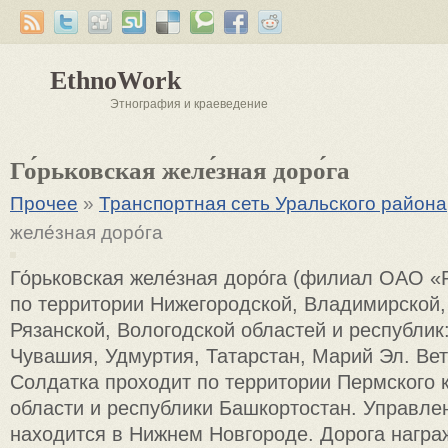
EthnoWork
Этнография и краеведение
Го́рьковская желе́зная доро́га
Прочее
»
Транспортная сеть Уральского района
желе́зная доро́га
Го́рьковская желе́зная доро́га (филиал ОАО 
по территории Нижегородской, Владимирской,
Рязанской, Вологодской областей и республик
Чувашия, Удмуртия, Татарстан, Марий Эл. Ве
Солдатка проходит по территории Пермского 
области и республики Башкортостан. Управле
находится в Нижнем Новгороде. Дорога нагр