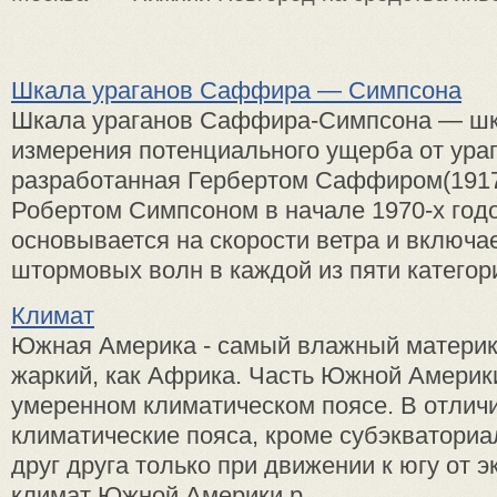
Шкала ураганов Саффира — Симпсона
Шкала ураганов Саффира-Симпсона — шк
измерения потенциального ущерба от ураг
разработанная Гербертом Саффиром(1917-
Робертом Симпсоном в начале 1970-х год
основывается на скорости ветра и включа
штормовых волн в каждой из пяти категорий
Климат
Южная Америка - самый влажный материк 
жаркий, как Африка. Часть Южной Америк
умеренном климатическом поясе. В отлич
климатические пояса, кроме субэкваториа
друг друга только при движении к югу от э
климат Южной Америки р ...