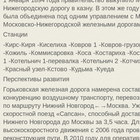
Нижегородскую дорогу в казну. В этом же год
была объединена под одним управлением с М
Московско-Нижегородской железными дорогам
Станции
-Кирс-Киря -Киселиха -Ковров 1 -Ковров-груз
-Кожиль -Коммисаровка -Коса -Костариха -Кос
1 -Котельнич 1-перевалка -Котельнич 2 -Котч
-Красный узел-Кстово -Кудьма -Куеда
Перспективы развития
Горьковская железная дорога намерена соста
конкуренцию воздушному транспорту, перево
по маршруту Нижний Новгород←→Москва. Уж
скоростной поезд «Сапсан», способный доста
Нижнего Новгорода до Москвы за 3,5 часа. Дл
высокоскоростного движения с 2006 года про
реконструкция пути. В 2010 году для операти