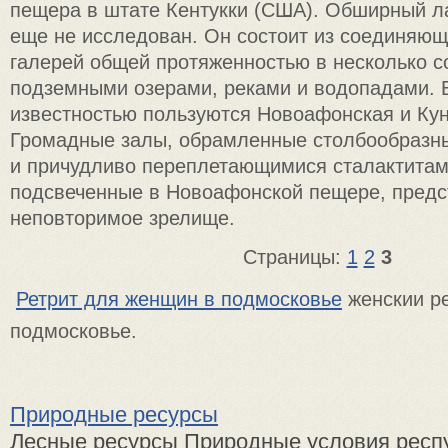
пещера в штате Кентукки (США). Обширный л
еще не исследован. Он состоит из соединяющ
галерей общей протяженностью в несколько со
подземными озерами, реками и водопадами.
известностью пользуются Новоафонская и Ку
Громадные залы, обрамленные столбообразн
и причудливо переплетающимися сталактитам
подсвеченные в Новоафонской пещере, пред
неповторимое зрелище.
Страницы:
1
2
3
Ретрит для женщин в подмосковье
женскии ре
подмосковье.
Природные ресурсы
Лесные ресурсы Природные условия респ