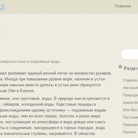
Главная
е
Поверхностные и подземные воды
Разде
ал разбивает единый речной поток на множество рукавов,
а. Иногда при повышении уровня моря, наличии в устье
Главная
море каньона вместо дельты в устье реки образуется
Австрал
ьев Оби и Енисея.
Природн
ные, или грунтовые, воды. В природе они встречаются в
Циркуля
в, гейзеров, колодезной воды. Карстовые пещеры в
 происхождением одному источнику — подземным водам.
Юго-Вос
ьше воды, чем во всех озерах, болотах и реках мира.
Пустыни
и, поступающие из атмосферы в виде дождя или снега.
Парнико
ты и соединения, находящиеся в горных породах, вода
Прочее
на значительные глубины, нагревается. В областях