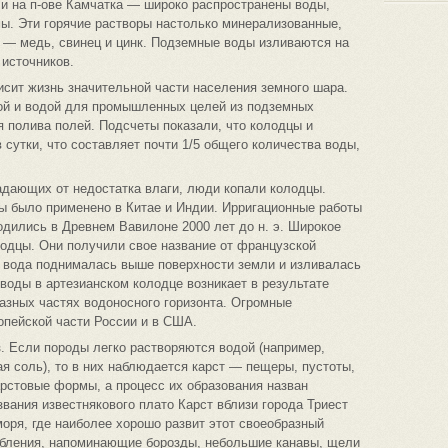
и на п-ове Камчатка — широко распространены воды,
ы. Эти горячие растворы настолько минерализованные,
 — медь, свинец и цинк. Подземные воды изливаются на
 источников.
исит жизнь значительной части населения земного шара.
ой и водой для промышленных целей из подземных
я полива полей. Подсчеты показали, что колодцы и
 сутки, что составляет почти 1/5 общего количества воды,
радающих от недостатка влаги, люди копали колодцы.
ы было применено в Китае и Индии. Ирригационные работы
дились в Древнем Вавилоне 2000 лет до н. э. Широкое
одцы. Они получили свое название от французской
х вода поднималась выше поверхности земли и изливалась
воды в артезианском колодце возникает в результате
разных частях водоносного горизонта. Огромные
опейской части России и в США.
. Если породы легко растворяются водой (например,
ая соль), то в них наблюдается карст — пещеры, пустоты,
арстовые формы, а процесс их образования назван
звания известнякового плато Карст вблизи города Триест
оря, где наиболее хорошо развит этот своеобразный
убления, напоминающие борозды, небольшие канавы, щели