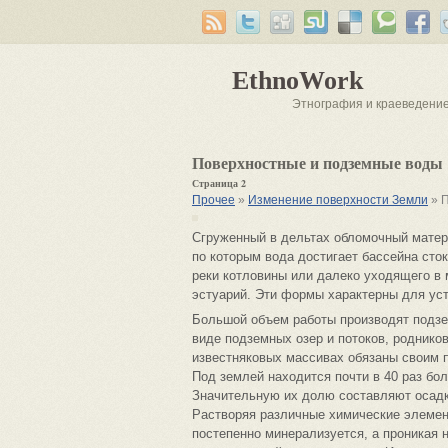
EthnoWork
Этнография и краеведени
Поверхностные и подземные воды
Страница 2
Прочее
»
Изменение поверхности Земли
» 
Сгруженный в дельтах обломочный матери
по которым вода достигает бассейна сток
реки котловины или далеко уходящего в 
эстуарий. Эти формы характерны для уст
Большой объем работы производят подзем
виде подземных озер и потоков, роднико
известняковых массивах обязаны своим
Под землей находится почти в 40 раз бол
Значительную их долю составляют осадк
Растворяя различные химические элемен
постепенно минерализуется, а проникая 