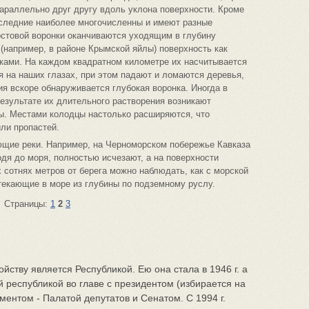
араллельно друг другу вдоль уклона поверхности. Кроме
оследние наиболее многочисленны и имеют разные
рстовой воронки оканчиваются уходящим в глубину
 (например, в районе Крымской яйлы) поверхность как
нками. На каждом квадратном километре их насчитывается
я на наших глазах, при этом падают и ломаются деревья,
ия вскоре обнаруживается глубокая воронка. Иногда в
результате их длительного растворения возникают
ы. Местами колодцы настолько расширяются, что
ли пропастей.
ющие реки. Например, на Черноморском побережье Кавказа
одя до моря, полностью исчезают, а на поверхности
 сотнях метров от берега можно наблюдать, как с морской
текающие в море из глубины по подземному руслу.
Страницы:
1
2
3
йству является Республикой. Ею она стала в 1946 г. а
ой республикой во главе с президентом (избирается на
­ментом - Палатой депутатов и Се­натом. С 1994 г.