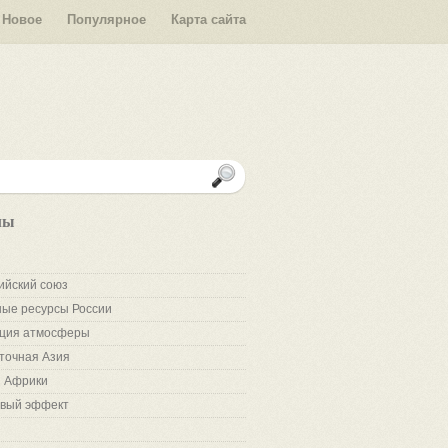
Новое
Популярное
Карта сайта
лы
ийский союз
ые ресурсы России
ция атмосферы
точная Азия
 Африки
вый эффект