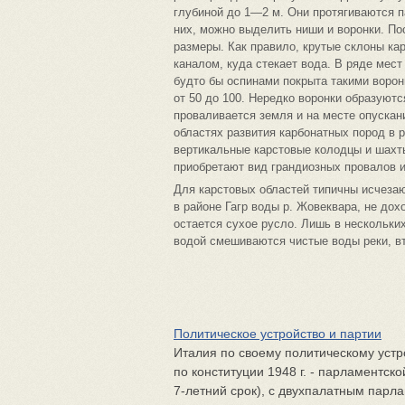
глубиной до 1—2 м. Они протягиваются п
них, можно выделить ниши и воронки. П
размеры. Как правило, крутые склоны ка
каналом, куда стекает вода. В ряде мест
будто бы оспинами покрыта такими воро
от 50 до 100. Нередко воронки образуютс
проваливается земля и на месте опускан
областях развития карбонатных пород в 
вертикальные карстовые колодцы и шахт
приобретают вид грандиозных провалов и
Для карстовых областей типичны исчеза
в районе Гагр воды р. Жовеквара, не дох
остается сухое русло. Лишь в нескольких
водой смешиваются чистые воды реки, в
Политическое устройство и партии
Италия по своему политическому устро
по конституции 1948 г. - пар­ламентск
7-лет­ний срок), с двухпалатным парла