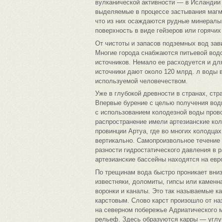
вулканической активности — в Исландии 
выделяемые в процессе застывания магм
что из них осаждаются рудные минералы
поверхность в виде гейзеров или горячих
От чистоты и запасов подземных вод зав
Многие города снабжаются питьевой вод
источников. Немало ее расходуется и дл
источники дают около 120 млрд. л воды в
используемой человечеством.
Уже в глубокой древности в странах, ст
Впервые бурение с целью получения вод
с использованием колодезной воды прово
распространение имели артезианские кол
провинции Артуа, где во многих колодца
вертикально. Самопроизвольное течение 
разности гидростатического давления в 
артезианские бассейны находятся на евр
По трещинам вода быстро проникает вниз
известняки, доломиты, гипсы или каменн
воронки и каналы. Это так называемые к
карстовым. Слово карст произошло от на
на северном побережье Адриатического м
рельеф. Здесь образуются карры — угл