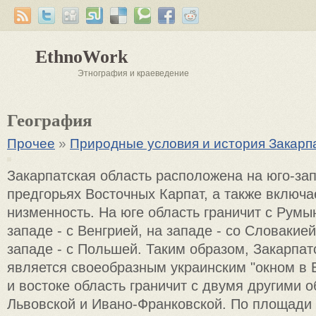
EthnoWork
Этнография и краеведение
География
Прочее
»
Природные условия и история Закарп
Закарпатская область расположена на юго-за
предгорьях Восточных Карпат, а также включа
низменность. На юге область граничит с Румын
западе - с Венгрией, на западе - со Словакией
западе - с Польшей. Таким образом, Закарпат
является своеобразным украинским "окном в 
и востоке область граничит с двумя другими 
Львовской и Ивано-Франковской. По площади 