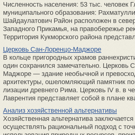
Численность населения: 53 тыс. человек 
муниципального образования: Рахматулли
Шайдаулатович Район расположен в север
Западного Прикамья, на правобережье рек
Территория Кукморского района представля
Церковь Сан-Лоренцо-Маджоре
В кольце пригородных храмов раннехрист
один сохранился замечательно. Церковь 
Маджо­ре — здание необычной и превос­х
архитектуры, ошеломля­ющий памятник по
лизации древнего Рима. Церковь IV в. в ч
Лаврен­тия представляет собой в плане ква
Анализ хозяйственной альтернативы
Хозяйственная альтернатива заключается 
осуществлять рациональный подход с точ
использования природных ресурсов, прои