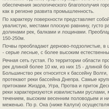
обеспечения экологического благополучия горо
как в регионе развита промышленность.
По характеру поверхности представляет собо
увалистую, местами плоскую равнину, густо 
долинами рек, балками и лощинами. Преобл
150-250м.
Почвы преобладают дерново-подзолистые, в ц
- серые лесные, с более высоким естественн
Речная сеть густая. По территории области пр
рек длиной более 10 км, из них 15 - длиной бо
Большинство рек относится к бассейну Волги,
протекают реки бассейна Днепра. Самые крупн
притоками Жиздра, Угра, Протва и приток Дес
реки характеризуются извилистыми руслами,
течением, высоким весенним половодьем и ни
меженью. По р. Ока (ниже Калуги) осуществл