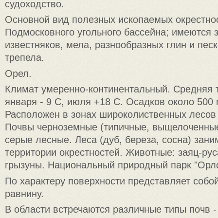
судоходство.
Основной вид полезных ископаемых окрестнос
Подмосковного угольного бассейна; имеются 
известняков, мела, разнообразных глин и пес
трепела.
Орел.
Климат умеренно-континентальный. Средняя 
января - 9 С, июля +18 С. Осадков около 500 
Расположен в зонах широколиственных лесов 
Почвы черноземные (типичные, выщелоченные
серые лесные. Леса (дуб, береза, сосна) зан
территории окрестностей. Животные: заяц-руса
грызуны. Национальный природный парк "Орл
По характеру поверхности представляет соб
равнину.
В области встречаются различные типы почв -