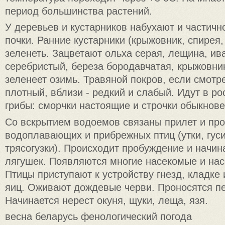
период большинства растений.
У деревьев и кустарников набухают и частичн
почки. Ранние кустарники (крыжовник, спирея,
зеленеть. Зацветают ольха серая, лещина, ив
серебристый, береза бородавчатая, крыжовник
зеленеет озимь. Травяной покров, если смотре
плотный, вблизи - редкий и слабый. Идут в р
грибы: сморчки настоящие и строчки обыкнов
Со вскрытием водоемов связаны прилет и про
водоплавающих и прибрежных птиц (утки, гуси
трясогузки). Происходит пробуждение и начи
лягушек. Появляются многие насекомые и на
Птицы приступают к устройству гнезд, кладке
яиц. Оживают дождевые черви. Проносятся пе
Начинается нерест окуня, щуки, леща, язя.
весна беларусь фенологический погода