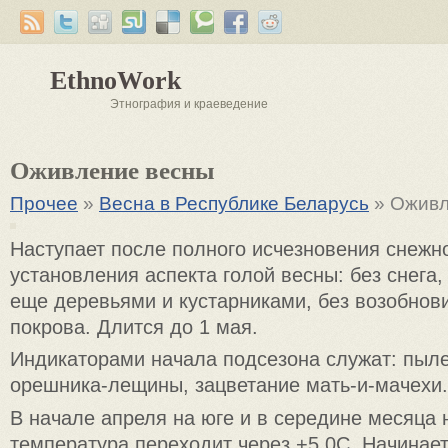
EthnoWork
Этнография и краеведение
Оживление весны
Прочее
»
Весна в Республике Беларусь
» Оживл
Наступает после полного исчезновения снежно
установления аспекта голой весны: без снега,
еще деревьями и кустарниками, без возобнов
покрова. Длится до 1 мая.
Индикаторами начала подсезона служат: пыле
орешника-лещины, зацветание мать-и-мачехи.
В начале апреля на юге и в середине месяца 
температура переходит через +5 0С. Начинае