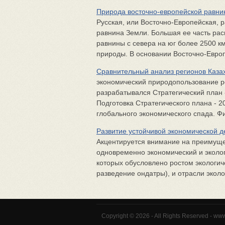
Природа восточно-европейской равни
Русская, или Восточно-Европейская, 
равнина Земли. Большая ее часть рас
равнины с севера на юг более 2500 км
природы. В основании Восточно-Европ
Сравнительный анализ регионов Каза
экономический природопользование ре
разрабатывался Стратегический план 
Подготовка Стратегического плана - 2
глобального экономического спада. Фи
Развитие устойчивой экономической д
Акцентируется внимание на преимущ
одновременно экономический и эколог
которых обусловлено ростом экологиче
разведение ондатры), и отрасли эколог
Copyright © 2026 - All Rights Reserved - ww