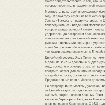
может свидетельствовать о том, что на г
которые, вероятно, и правили этой терри
Местность, на которой впоследствии был
году. В этом году казаки из Кетского ос
Урнука и Намака, отправились вверх по 
присоединить их к владениям московског
которою владел аринский князек Тюлька,
удержалось до построения Красноярского
только качинцами, но и енисейскими кыр
русским и принимали все меры к удалени
почти беспрерывно беспокоили их набегам
что казаки решили обратиться к Енисейс
Енисейский воевода Яков Хрипунов, име
в дальние земли» дворянина Андрея Дубе
году, послал его осмотреть землю, занят
построить острог для защиты от нападе
постройки острога, составил план и с ни
Представленный план в Москве одобрили 
По возвращении из Москвы Дубенский, взя
из Енисейска для закладки нового острога
«малый» острог и назван Кpacным Яром,
высокого берега реки Качи, ниже Красноя
днём основания Красноярска. С 1631 год