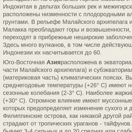
Индокитая в дельтах больших рек и межигирс
расположены низменности с плодородными 
грунтами. В рельефе Малайского архипелага 
Малакка преобладают горы и возвышенности, 
переходят в прибрежные неширокие заболоче
Здесь много вулканов, в том числе действующ
Индонезии их насчитывается до 60.
Юго-Восточная
Азия
расположена в экватори
части Малайского архипелага) и субэкватори
(материковая часть) климатических поясах. В
среднегодовые температуры (+26° С) имеют 
сезонные колебания (2-3° С). Наиболее жарк
(+30° С). Огромное влияние имеют муссонные
которых предопределяет изменение сухого и 
Филиппинские острова, как никакой другой ра
страдают от тропических ураганов - тайфунов
бывает 3-4 сильных и до 20 средних или слаб