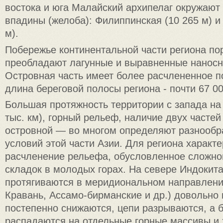
востока и юга Малайский архипелаг окружают
впадины (желоба): Филиппинская (10 265 м) и
м).
Побережье континентальной части региона пор
преобладают лагунные и выравненные наносн
Островная часть имеет более расчлененное 
длина береговой полосы региона - почти 67 00
Большая протяжность территории с запада на 
тыс. км), горный рельеф, наличие двух часте
островной — во многом определяют разнообр
условий этой части Азии. Для региона характ
расчленение рельефа, обусловленное сложно
складок в молодых горах. На севере Индокита
протягиваются в меридиональном направлени
Кравань, Ассамо-бирманские и др.) довольно 
постепенно снижаются, цепи разрываются, а 
распадаются на отдельные горные массивы и 