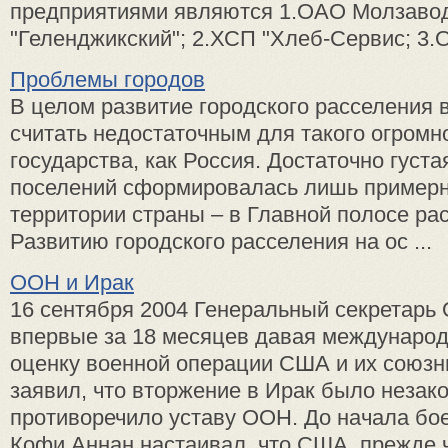
предприятиями являются 1.ОАО Молзаво
"Геленджикский"; 2.ХСП "Хлеб-Сервис; 3.О
Проблемы городов
В целом развитие городского расселения 
считать недостаточным для такого огром
государства, как Россия. Достаточно густа
поселений сформировалась лишь примерн
территории страны – в Главной полосе ра
Развитию городского расселения на ос ...
ООН и Ирак
16 сентября 2004 Генеральный секретарь
впервые за 18 месяцев давая междунаро
оценку военной операции США и их союзн
заявил, что вторжение в Ирак было незак
противоречило уставу ООН. До начала бо
Кофи Аннан настаивал, что США, прежде че