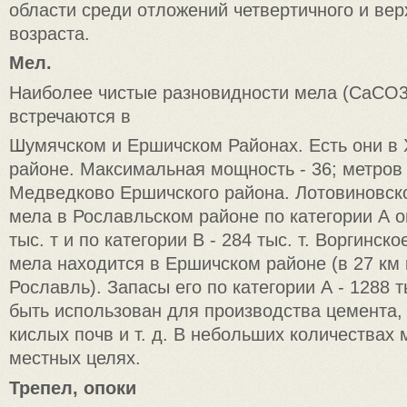
области среди отложений четвертичного и ве
возраста.
Мел.
Наиболее чистые разновидности мела (СаСО3
встречаются в
Шумячском и Ершичском Районах. Есть они в
районе. Максимальная мощность - 36; метров -
Медведково Ершичского района. Лотовиновск
мела в Рославльском районе по категории А о
тыс. т и по категории В - 284 тыс. т. Воргинс
мела находится в Ершичском районе (в 27 км к
Рославль). Запасы его по категории А - 1288 т
быть использован для производства цемента,
кислых почв и т. д. В небольших количествах 
местных целях.
Трепел, опоки