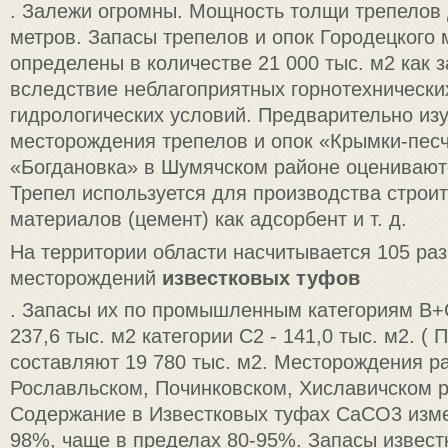
. Залежи огромны. Мощность толщи трепелов 
метров. Запасы трепелов и опок Городецкого
определены в количестве 21 000 тыс. м2 как 
вследствие неблагоприятных горнотехнически
гидрологических условий. Предварительно из
месторождения трепелов и опок «Крымки-песч
«Богдановка» в Шумячском районе оценивают
Трепел используется для производства строи
материалов (цемент) как адсорбент и т. д.
На территории области насчитывается 105 ра
месторождений
известковых туфов
. Запасы их по промышленным категориям В+
237,6 тыс. м2 категории С2 - 141,0 тыс. м2. (
составляют 19 780 тыс. м2. Месторождения р
Рославльском, Починковском, Хиславичском р
Содержание в Известковых туфах СаСО3 изме
98%, чаще в пределах 80-95%. Запасы извест