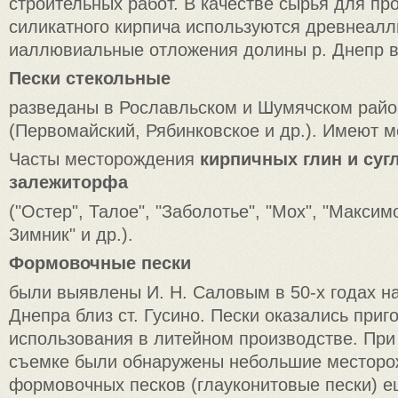
строительных работ. В качестве сырья для пр
силикатного кирпича используются древнеал
иаллювиальные отложения долины р. Днепр в
Пески стекольные
разведаны в Рославльском и Шумячском райо
(Первомайский, Рябинковское и др.). Имеют м
Часты месторождения
кирпичных глин и суг
залежи
торфа
("Остер", Талое", "Заболотье", "Мох", "Максим
Зимник" и др.).
Формовочные пески
были выявлены И. Н. Саловым в 50-х годах на
Днепра близ ст. Гусино. Пески оказались при
использования в литейном производстве. При
съемке были обнаружены небольшие местор
формовочных песков (глауконитовые пески) е