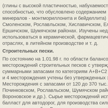
(глины с высокой пластичностью, набухаемос
способностью, что обусловлено содержанием 
минералов - монтмориллонита и бейделлита) 
Смоленском, Рославльском, Хиславичском, Е
Ершичском, Шумячском районах. Изучены нед
использоваться в керамической, фармацевтич
отраслях, в литейном производстве и т. д.
Строительных пески.
По состоянию на 1.01.98 г. по области баланс
месторождений строительных песков с утвер
суммарными запасами по категориям А+В+С2 - 
и 4 месторождения учтены без утвержденных 
Месторождения с запасами от 120 до 370 тыс.
Починковском, Рославльском, Шумячском рай
Вороновское и др.). Сырье месторождений исп
балласт для автодорог, для производства сил