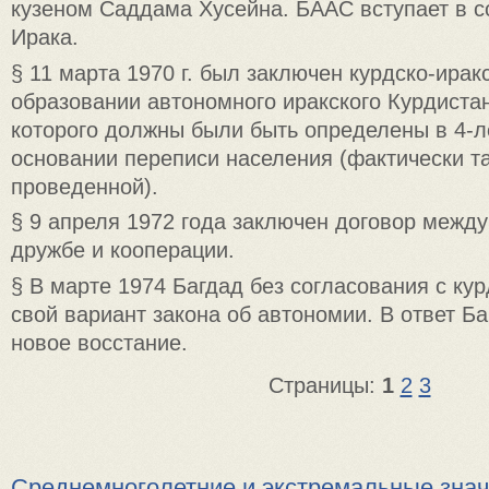
кузеном Саддама Хусейна. БААС вступает в с
Ирака.
§ 11 марта 1970 г. был заключен курдско-ирак
образовании автономного иракского Курдиста
которого должны были быть определены в 4-л
основании переписи населения (фактически та
проведенной).
§ 9 апреля 1972 года заключен договор межд
дружбе и кооперации.
§ В марте 1974 Багдад без согласования с ку
свой вариант закона об автономии. В ответ Б
новое восстание.
Страницы:
1
2
3
Среднемноголетние и экстремальные зна