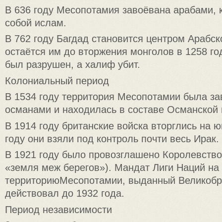
В 636 году Месопотамия завоёвана арабами, 
собой ислам.
В 762 году Багдад становится центром Арабск
остаётся им до вторжения монголов в 1258 год
был разрушен, а халиф убит.
Колониальный период
В 1534 году территория Месопотамии была за
османами и находилась в составе Османской
В 1914 году британские войска вторглись на ю
году они взяли под контроль почти весь Ирак.
В 1921 году было провозглашено Королевство
«земля меж берегов»). Мандат Лиги Наций на
территориюМесопотамии, выданный Великобр
действовал до 1932 года.
Период независимости