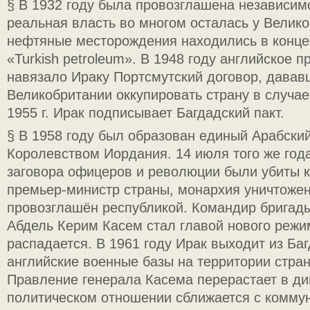
§ В 1932 году была провозглашена независимо
реальная власть во многом осталась у Велико
нефтяные месторождения находились в конце
«Turkish petroleum». В 1948 году английское 
навязало Ираку Портсмутский договор, давав
Великобритании оккупировать страну в случае
1955 г. Ирак подписывает Багдадский пакт.
§ В 1958 году был образован единый Арабский
Королевством Иордания. 14 июля того же года
заговора офицеров и революции были убиты к
премьер-министр страны, монархия уничтожен
провозглашён республикой. Командир бригад
Абдель Керим Касем стал главой нового режи
распадается. В 1961 году Ирак выходит из Баг
английские военные базы на территории стра
Правление генерала Касема перерастает в дик
политическом отношении сближается с комму