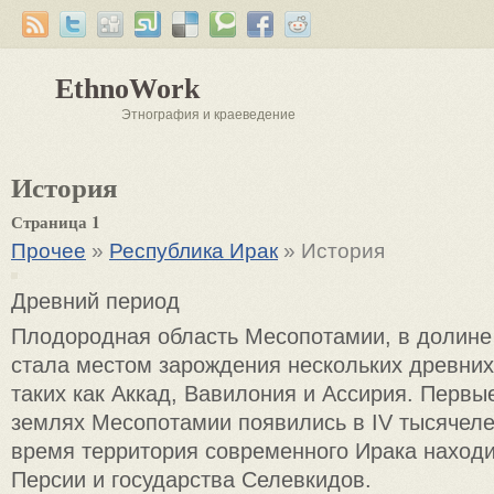
EthnoWork
Этнография и краеведение
История
Страница 1
Прочее
»
Республика Ирак
» История
Древний период
Плодородная область Месопотамии, в долине 
стала местом зарождения нескольких древних
таких как Аккад, Вавилония и Ассирия. Первы
землях Месопотамии появились в IV тысячелет
время территория современного Ирака находи
Персии и государства Селевкидов.