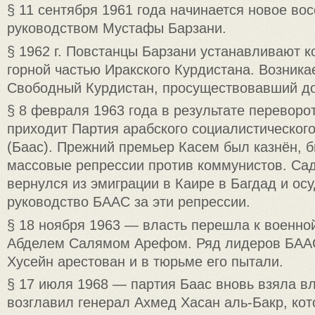
§ 11 сентября 1961 года начинается новое во
руководством Мустафы Барзани.
§ 1962 г. Повстанцы Барзани устанавливают к
горной частью Иракского Курдистана. Возника
Свободный Курдистан, просуществовавший до
§ 8 февраля 1963 года в результате переворот
приходит Партия арабского социалистическог
(Баас). Прежний премьер Касем был казнён, 
массовые репрессии против коммунистов. Са
вернулся из эмиграции в Каире в Багдад и ос
руководство БААС за эти репрессии.
§ 18 ноября 1963 — власть перешла к военной
Абделем Салямом Арефом. Ряд лидеров БАА
Хусейн арестован и в тюрьме его пытали.
§ 17 июля 1968 — партия Баас вновь взяла вл
возглавил генерал Ахмед Хасан аль-Бакр, ко