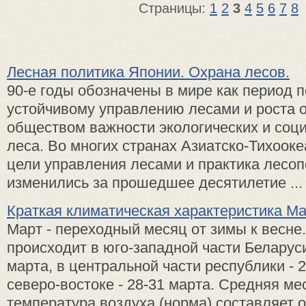
Страницы:
1
2
3
4
5
6
7
8
Лесная политика Японии. Охрана лесов.
90-е годы обозначены в мире как период п
устойчивому управлению лесами и роста 
обществом важности экологических и соц
леса. Во многих странах Азиатско-Тихооке
цели управления лесами и практика лесоп
изменились за прошедшее десятилетие ...
Краткая климатическая характеристика М
Март - переходный месяц от зимы к весне
происходит в юго-западной части Беларус
марта, в центральной части республики - 2
северо-востоке - 28-31 марта. Средняя ме
температура воздуха (норма) составляет о