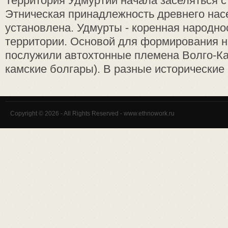
Территория Удмуртии начала заселяться с
Этническая принадлежность древнего нас
установлена. Удмурты - коренная народно
территории. Основой для формирования 
послужили автохтонные племена Волго-Ка
камские болгары). В разные исторические п
Copyright © 2026 - All Rights Reserved - www.ethnowork.ru