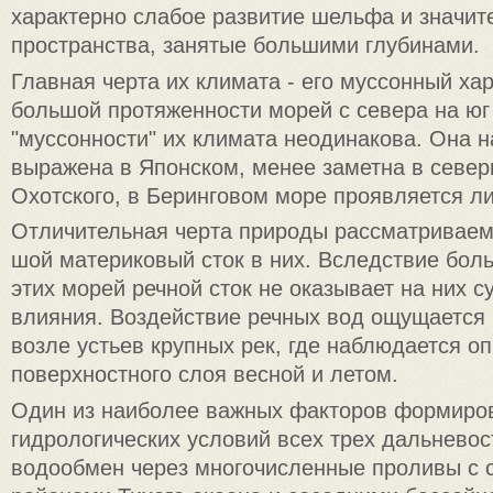
характерно слабое развитие шельфа и значит
пространства, занятые большими глубинами.
Главная черта их климата - его муссонный ха
большой протяженности морей с севера на юг
"муссонности" их климата неодинакова. Она 
выражена в Японском, менее заметна в север
Охотского, в Беринговом море про­является л
Отличительная черта природы рассматриваем
шой материковый сток в них. Вследствие бол
этих морей речной сток не оказывает на них 
влияния. Воз­действие речных вод ощущается
возле устьев крупных рек, где наблюдается о
поверхностного слоя весной и летом.
Один из наиболее важных факторов формиро
гидрологичес­ких условий всех трех дальнево
водообмен через многочисленные проливы с