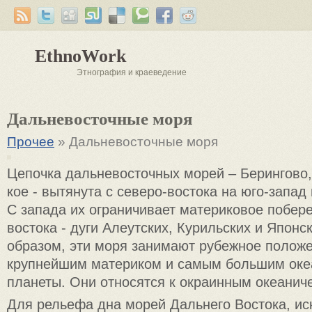
EthnoWork
Этнография и краеведение
Дальневосточные моря
Прочее
» Дальневосточные моря
Цепочка дальневосточных морей – Берингово,
кое - вытянута с северо-востока на юго-запад 
С за­пада их ограничивает материковое побере
востока - дуги Алеутских, Курильских и Японс
образом, эти моря занимают рубежное полож
крупнейшим матери­ком и самым большим ок
планеты. Они относятся к ок­раинным океанич
Для рельефа дна морей Дальнего Востока, ис