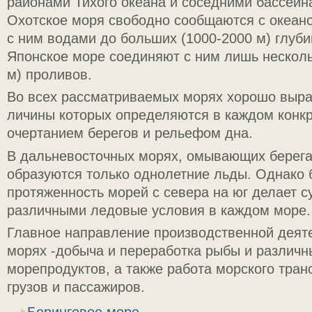
районами Тихого океана и соседними бассейн
Охотское моря свободно сооб­щаются с океан
с ним водами до больших (1000-2000 м) глубин
Японское море соединяют с ним лишь не­сколь
м) проливов.
Во всех рассматриваемых морях хорошо выра
личины которых определяются в каждом конк
очерта­нием берегов и рельефом дна.
В дальневосточных морях, омывающих берега
образуются только однолетние льды. Однако
протяженность морей с севера на юг делает 
различными ледовые усло­вия в каждом море.
Главное направление производственной деяте
морях -добыча и переработка рыбы и различ
морепродуктов, а также работа морского тран
грузов и пассажиров.
Беринговое море