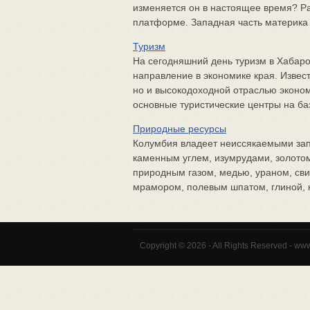
изменяется он в настоящее время? Р
платформе. Западная часть материка -
Туризм
На сегодняшний день туризм в Хабаро
направление в экономике края. Извест
но и высокодоходной отраслью эконом
основные туристические центры на баз
Природные ресурсы
Колумбия владеет неиссякаемыми зап
каменным углем, изумрудами, золотом
природным газом, медью, ураном, сви
мрамором, полевым шпатом, глиной, к
Copyright © 2026 - All Rights Reserved - ww