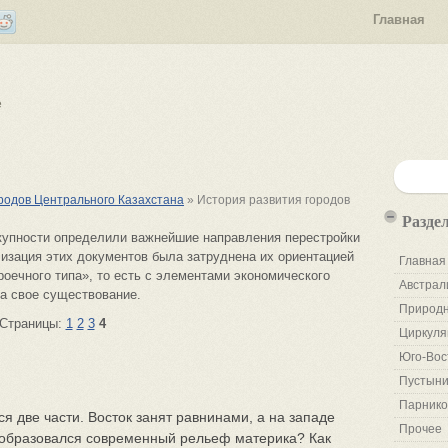
Главная
е
родов Центрального Казахстана
» История развития городов
Разде
вокупности определили важнейшие направления перестройки
изация этих документов была затруднена их ориентацией
Главная
оечного типа», то есть с элементами экономического
Австрал
ла свое существование.
Природн
Страницы:
1
2
3
4
Циркуля
Юго-Вос
Пустыни
Парнико
две части. Восток занят равнинами, а на западе
Прочее
е образовался современный рельеф материка? Как