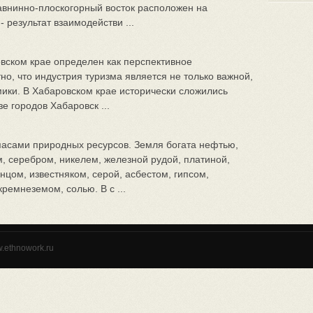
авнинно-плоскогорный восток расположен на
 результат взаимодействи ...
вском крае определен как перспективное
но, что индустрия туризма является не только важной,
ики. В Хабаровском крае исторически сложились
е городов Хабаровск ...
асами природных ресурсов. Земля богата нефтью,
, серебром, никелем, железной рудой, платиной,
нцом, известняком, серой, асбестом, гипсом,
ремнеземом, солью. В с ...
w.ethnowork.ru