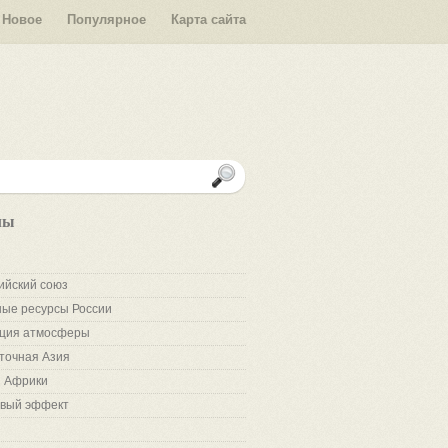
Новое
Популярное
Карта сайта
лы
ийский союз
ые ресурсы России
ция атмосферы
точная Азия
 Африки
вый эффект