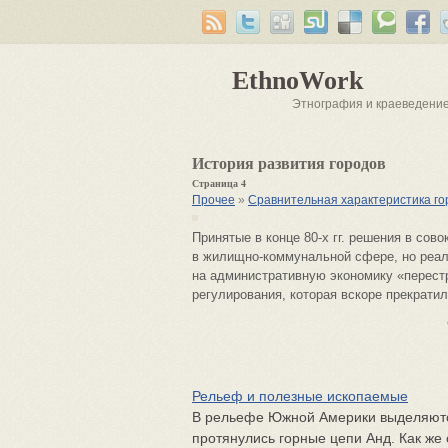
EthnoWork
Этнография и краеведени
История развития городов
Страница 4
Прочее
»
Сравнительная характеристика го
Принятые в конце 80-х гг. решения в со
в жилищно-коммунальной сфере, но реал
на административную экономику «перестр
регулирования, которая вскоре прекрати
Рельеф и полезные ископаемые
В рельефе Южной Америки выделяются 
протянулись горные цепи Анд. Как ж