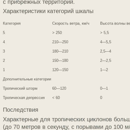
с прибрежных территорий.
Характеристики категорий шкалы
Категория
Скорость ветра, км/ч
Высота волны ве
5
> 250
> 5,5
4
210—250
4—5,5
3
180—210
2,5—4
2
150—180
2—2,5
1
120—150
1—2
Дополнительные категории
Тропический шторм
60—120
0—1
Тропическая депрессия
< 60
0
Последствия
Характерные для тропических циклонов больш
(до 70 метров в секунду, с порывами до 100 м