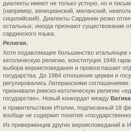
диалекты имеют не только устную, но и пись
(например, венецианский, миланский, неапол
сицилийский). Диалекты Сардинии резко отли
остальных; иногда признают существование о
сардинского языка.
Религия.
Хотя подавляющее большинство итальянцев и
католическую религию, конституция 1948 гара
выбора вероисповедания и провозглашает отд
государства. До 1984 отношения церкви и гос
регулировались Латеранскими соглашениями 
признавали римско-католическую религию «ед
государстве». Новый конкордат между
Ватик
и правительством Италии, подписанный 18 фе
вообще не содержит понятия «государственно
Из приверженцев других вероисповеданий в 