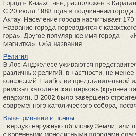
Город в Казахстане, расположен в Карага
С 20 июля 1988 года в подчинении города
Актау. Население города насчитывает 170 
Название города переводится с казахског
гора». Другое популярное имя города — «
Магнитка». Оба названия ...
Религия
В Лос-Анджелесе уживаются представите
различных религий, в частности, не менее
конфессий. Наиболее представительной и
римская католическая церковь (крупнейша
епархия). В 2002 было завершено строите
современного католического собора, посвя
Выветривание и почвы
Твердую наружную оболочку Земли, или л
с коренными монолитными породами сла