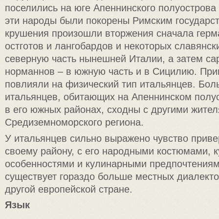
поселились на юге Апеннинского полуострова 
эти народы были покорены Римским государст
крушения произошли вторжения сначала герм
остготов и лангобардов и некоторых славянск
северную часть нынешней Италии, а затем са
норманнов – в южную часть и в Сицилию. Пр
повлияли на физический тип итальянцев. Бол
итальянцев, обитающих на Апеннинском полу
в его южных районах, сходны с другими жите
Средиземноморского региона.
У итальянцев сильно выражено чувство приве
своему району, с его народными костюмами, 
особенностями и кулинарными предпочтениям
существует гораздо больше местных диалекто
другой европейской стране.
Язык