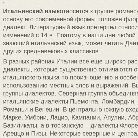
.
Итальянский язык
относится к группе романс
основу его современной формы положен фло
диалект. Литературный язык претерпел относ
изменений с 14 в. Поэтому в наши дни любой
знающий итальянский язык, может читать Дан
других средневековых классиков.
В разных районах Италии все еще широко ра
диалекты, которые существенно отличаются о
итальянского языка по произношению и особе
использованию местных слов и выражений. В
группы диалектов. Северная группа объединяе
итальянские диалекты Пьемонта, Ломбардии, 
Романьи и Венеции. В центрально-южную вхо
Марке, Умбрии, Лацио, Кампании, Апулии, Аб
Базиликаты, а в тосканскую – диалекты Флор
Ареццо и Пизы. Некоторые северные и центр