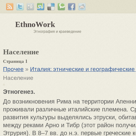
EthnoWork
Этнография и краеведение
Население
Страница 1
Прочее
»
Италия: этнические и географически
Население
Этногенез.
До возникновения Рима на территории Апенни
проживали различные италийские племена. С
развития культуры выделялись этруски, обит
между реками Арно и Тибр (этот район получ
Этрурия). В 8–7 вв. до н.э. первые греческие 