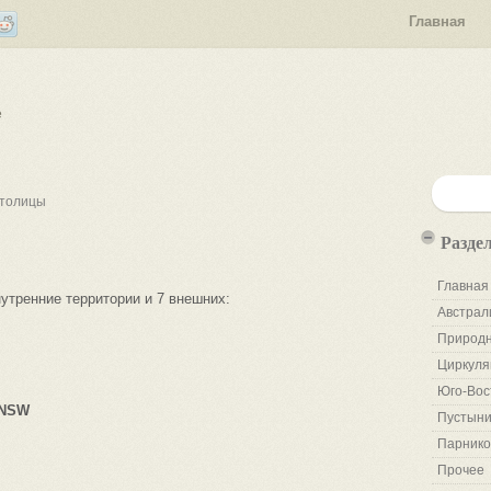
Главная
е
столицы
Разде
Главная
утренние территории и 7 внешних:
Австрал
Природн
Циркуля
Юго-Вос
 NSW
Пустыни
Парнико
Прочее