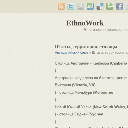
EthnoWork
Этнография и краеведени
Штаты, территории, столицы
Австралийский союз
» Штаты, территории, 
Столица Австралии - Канберра (
Canberra
)
Австралия разделена на 6 штатов, две вн
Виктория (
Victoria, VIC
) - столица Мельбурн (
Melbourne
)
Новый Южный Уэльс (
New South Wales,
) - столица Сидней (
Sydney
)