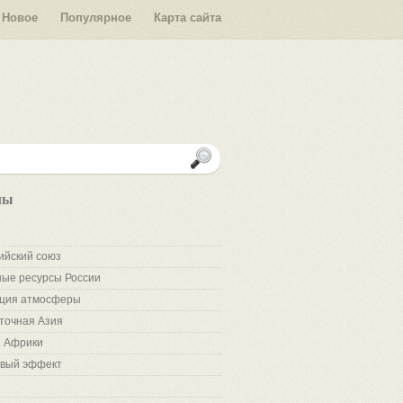
Новое
Популярное
Карта сайта
лы
ийский союз
ые ресурсы России
ция атмосферы
точная Азия
 Африки
вый эффект