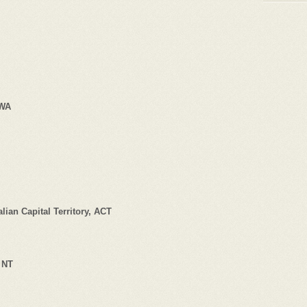
 WA
alian Capital Territory, ACT
, NT