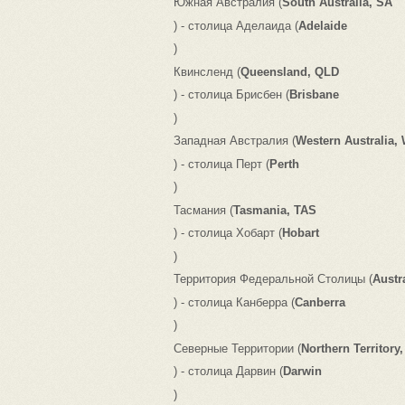
Южная Австралия (
South Australia, SA
) - столица Аделаида (
Adelaide
)
Квинсленд (
Queensland, QLD
) - столица Брисбен (
Brisbane
)
Западная Австралия (
Western Australia,
) - столица Перт (
Perth
)
Тасмания (
Tasmania, TAS
) - столица Хобарт (
Hobart
)
Территория Федеральной Столицы (
Austr
) - столица Канберра (
Canberra
)
Северные Территории (
Northern Territory
) - столица Дарвин (
Darwin
)