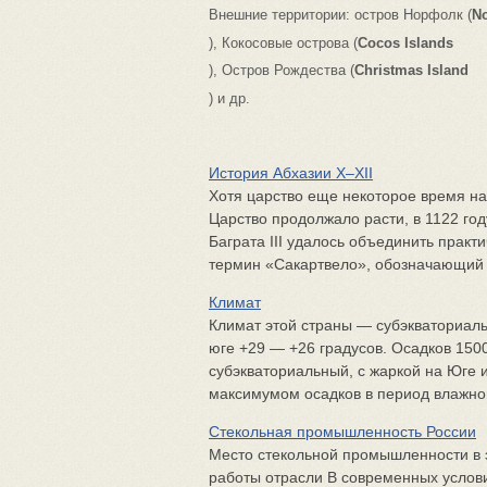
Внешние территории: остров Норфолк (
No
), Кокосовые острова (
Cocos Islands
), Остров Рождества (
Christmas Island
) и др.
История Абхазии X–XII
Хотя царство еще некоторое время на
Царство продолжало расти, в 1122 го
Баграта III удалось объединить практ
термин «Сакартвело», обозначающий е
Климат
Климат этой страны — субэкваториал
юге +29 — +26 градусов. Осадков 150
субэкваториальный, с жаркой на Юге
максимумом осадков в период влажного
Стекольная промышленность России
Место стекольной промышленности в 
работы отрасли В современных услов