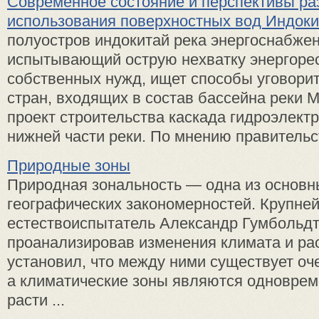
Современное состояние и перспективы ра
использования поверхностных вод Индоки
полуостров индокитай река энергоснабжен
испытывающий острую нехватку энергоре
собственных нужд, ищет способы уговорит
стран, входящих в состав бассейна реки М
проект строительства каскада гидроэлект
нижней части реки. По мнению правительст
Природные зоны
Природная зональность — одна из основн
географических закономерностей. Крупне
естествоиспытатель Александр Гумбольдт
проанализировав изменения климата и ра
установил, что между ними существует оче
а климатические зоны являются одноврем
расти ...