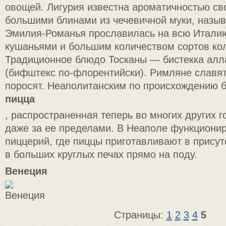
овощей. Лигурия известна ароматичностью св
большими блинами из чечевичной муки, назы
Эмилия-Романья прославилась на всю Итали
кушаньями и большим количеством сортов ко
Традиционное блюдо Тосканы — бистекка алл
(бифштекс по-флорентийски). Римляне славя
поросят. Неаполитанским по происхождению 
пицца
, распространенная теперь во многих других 
даже за ее пределами. В Неаполе функциони
пиццерий, где пиццы приготавливают в присут
в больших круглых печах прямо на поду.
Венеция
Страницы:
1
2
3
4
5