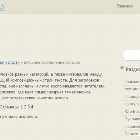
Главная
е
кой области
» Внешнее оформление атласов
Разде
ловков разных категорий, а также интервалов между
бщий композиционный строй текста. Для заголовков
Главная
ты, они наглядны и легко воспринимаются читателем.
Австрал
дложках, где цвет символизирует тематическое
Природн
шает эстетические качества атласа.
Циркуля
Страницы:
1
2
3
4
Юго-Вос
и укладка асфальта.
Пустыни
Парнико
Прочее