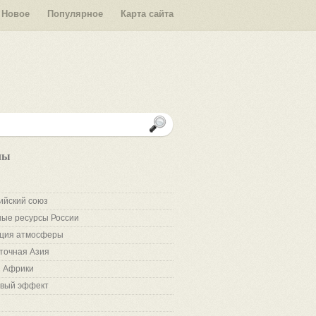
Новое
Популярное
Карта сайта
лы
ийский союз
ые ресурсы России
ция атмосферы
точная Азия
 Африки
вый эффект