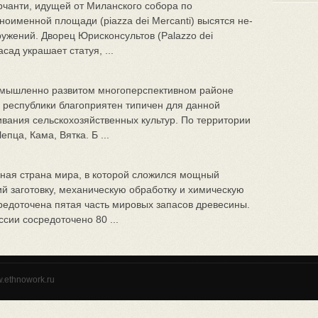
чанти, идущей от Миланского собора по
оименной площа­ди (piazza dei Mercanti) высятся не­
ужений. Дворец Юрискон­сультов (Palazzo dei
сад укра­шает статуя, ...
омышленно развитом многоперспективном районе
и республики благоприятен типичен для данной
вания сельскохозяйственных культур. По территории
пца, Кама, Вятка. Б ...
ная страна мира, в которой сложился мощный
й заготовку, механическую обработку и химическую
редоточена пятая часть мировых запасов древесины.
сии сосредоточено 80 ...
w.ethnowork.ru