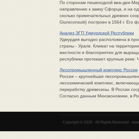
По сторонам пешеходной виа-деи-Мер
направлению к замку Сфорца, и на одн
сколько примечательных древних соор
Giureconsuiti) построен в 1564 г. Его фа
Анализ ЭГП Удмурдской Республики
Удмурдия выгодно расположена в пр
страны - Урале. Климат на территори
местности и благоприятен для выращи
республики протекают крупные реки: Че
Лесопромышленный комплекс России
Россия – крупнейшая лесопромышлен
лесохимический комплекс, включающи
переработку древесины. В России сос
Согласно данным Минэкономики, в Рос
Copyright © 2026 - All Rights Reserved - ww