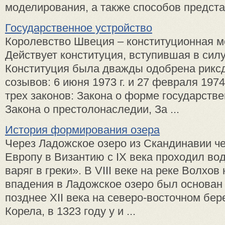
моделирования, а также способов представ
Государственное устройство
Королевство Швеция – конституционная м
Действует конституция, вступившая в силу 
Конституция была дважды одобрена рикс
созывов: 6 июня 1973 г. и 27 февраля 1974 
трех законов: Закона о форме государстве
Закона о престолонаследии, За ...
История формирования озера
Через Ладожское озеро из Скандинавии ч
Европу в Византию с IX века проходил во
варяг в греки». В VIII веке на реке Волхов
впадения в Ладожское озеро был основан 
позднее XII века на северо-восточном бер
Корела, в 1323 году у и ...