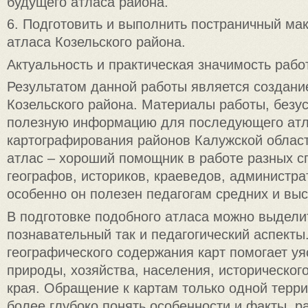
будущего атласа района.
6. Подготовить и выполнить постраничный ма
атласа Козельского района.
Актуальность и практическая значимость рабо
Результатом данной работы является создани
Козельского района. Материалы работы, безу
полезную информацию для последующего атл
картографирования районов Калужской облас
атлас – хороший помощник в работе разных с
географов, историков, краеведов, администра
особенно он полезен педагогам средних и вы
В подготовке подобного атласа можно выдели
познавательный так и педагогический аспекты
географического содержания карт помогает уя
природы, хозяйства, населения, историческог
края. Обращение к картам только одной терр
более глубоко понять особенности и факты, р