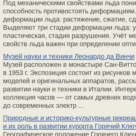
Под механическими свойствами льда пони
способность противостоять деформациям
деформации льда: растяжение, сжатие, сдв
Выделяют три стадии деформации льда: уп
пластическая, стадия разрушения. Учёт м
свойств льда важен при определении оптим
Музей науки и техники Леонардо да Винчи
Музей расположен в монастыре Сан-Витто
в 1953 г. Экспозиция состоит из ри­сунков 
моделей и оригинальных аппаратов, расс
развитии науки и тех­ники в Италии. Интер
коллекция часов — от са­мых древних вод
до современных электр ...
Природные и историко-культурные рекре
и их роль в развитии курорта Горячий Клю
Географическое положение Горячего Клю