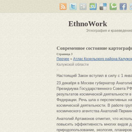
EthnoWork
Этнография и краеведени
Современное состояние картограф
Страница 3
Прочее
»
Атлас Козельского района Калужс
Калужской области
Настоящий Закон вступил в силу с 1 янва
23 декабря в Москве губернатор Анатоли
Президиума Государственного Совета РФ
результатов космической деятельности в
Федерации. Речь шла о перспективных на
космической деятельности. В работе гру
космического агентства Анатолий Пермин
Анатолий Артамонов отметил, что испол
повысить эффективность многих видов де
природопользование, экология, планиров