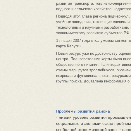
развитие транспорта, топливно-энергетич
водного и сельского хозяйства, кадастро
Подводя итог, глава региона подчеркнул, 
учебные заведения, готовящие специалис
технологиями и научными разработками,
экономическому развитию субъектов РФ.
1 января 2007 года в калужском сегмент
карта Калуги».
Новый ресурс уже по достоинству оценил
центра. Пользователями карты была вне
общественного питания. На интерактивно
схемы маршрутов троллейбусов, обознач
возросла и функциональность ресурсами
группы поиска, добавлена информация о 
Проблемы развития района
· низкий уровень развития промышленн
социальные и экономические проблемы
свободной экономической зоны; · сло