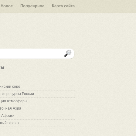
Новое
Популярное
Карта сайта
лы
ийский союз
ые ресурсы России
ция атмосферы
точная Азия
 Африки
вый эффект