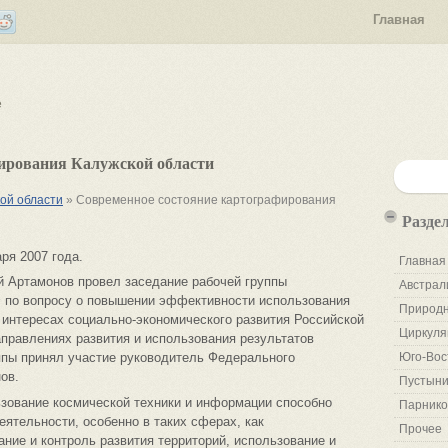
Главная
е
ирования Калужской области
кой области
» Современное состояние картографирования
Разде
ря 2007 года.
Главная
й Артамонов провел заседание рабочей группы
Австрал
 по вопросу о повышении эффективности использования
Природн
 интересах социально-экономического развития Российской
Циркуля
правлениях развития и использования результатов
ппы принял участие руководитель Федерального
Юго-Вос
ов.
Пустыни
ьзование космической техники и информации способно
Парнико
ятельности, особенно в таких сферах, как
Прочее
ание и контроль развития территорий, использование и