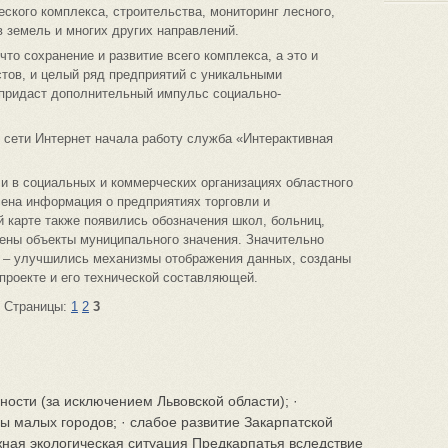
еского комплекса, строительства, мониторинг лесного,
в земель и многих других направлений.
что сохранение и развитие всего комплекса, а это и
тов, и целый ряд предприятий с уникальными
 придаст дополнительный импульс социально-
е сети Интернет начала работу служба «Интерактивная
и в социальных и коммерческих организациях областного
сена информация о предприятиях торговли и
й карте также появились обозначения школ, больниц,
ены объекты муниципального значения. Значительно
 – улучшились механизмы отображения данных, созданы
проекте и его технической составляющей.
Страницы:
1
2
3
ости (за исключением Львовской области); ·
 малых городов; · слабое развитие Закарпатской
жная экологическая ситуация Предкарпатья вследствие