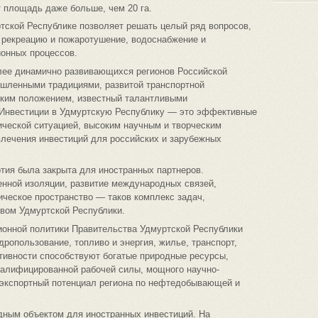
т площадь даже больше, чем 20 га.
тской Республике позволяет решать целый ряд вопросов,
 рекреацию и пожаротушение, водоснабжение и
ионных процессов.
лее динамично развивающихся регионов Российской
шленными традициями, развитой транспортной
ским положением, известный талантливыми
 Инвестиции в Удмуртскую Республику — это эффективные
ической ситуацией, высоким научным и творческим
лечения инвестиций для российских и зарубежных
тия была закрыта для иностранных партнеров.
енной изоляции, развитие международных связей,
ическое пространство — таков комплекс задач,
вом Удмуртской Республики.
онной политики Правительства Удмуртской Республики
ропользование, топливо и энергия, жилье, транспорт,
тивности способствуют богатые природные ресурсы,
валифицированной рабочей силы, мощного научно-
 экспортный потенциал региона по нефтедобывающей и
дным объектом для иностранных инвестиций. На