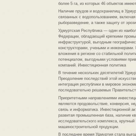
более 5 га, из которых 46 объектов имею
Наличие прудов и водохранилищ в Удмур
связанных с водопользованием, включая
рыборазведение, а также защиту от эроз
Удмуртская Республика — один из наибо
Федерации, обладающий крепкими промы
инфраструктурой, выгодным географиче
конструкторами, учеными и инженерами.
вложения в регионе со стабильной полит
потенциалом, выгодными условиями прив
компаний. Инвестиционная политика
В течение нескольких десятилетий Удмур
Преодоление последствий этой искусств
интеграция республики в мировое эконом
последовательно решаемых Правительст
Приоритетными направлениями инвестици
являются продовольствие, конверсия, нед
связь и информатика. Инвестиционной ак
развитая промышленная база, наличие к
исследовательского комплекса, крупный
машиностроительной продукции.
В последнее время Удмуртия стала выго