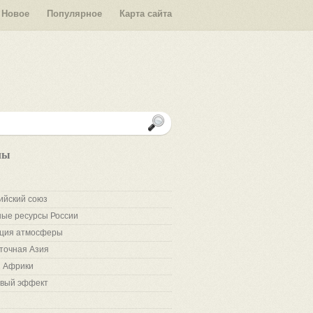
Новое
Популярное
Карта сайта
лы
ийский союз
ые ресурсы России
ция атмосферы
точная Азия
 Африки
вый эффект