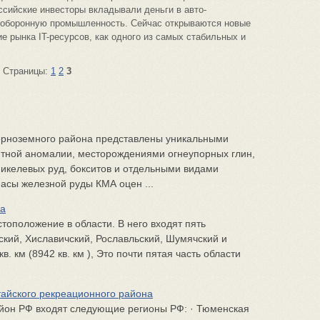
ссийские инвесторы вкладывали деньги в авто-
оборонную промышленность. Сейчас открываются новые
е рынка IT-ресурсов, как одного из самых стабильных и
Страницы:
1
2
3
рноземного района представлены уникальными
итной аномалии, месторождениями огнеупорных глин,
икелевых руд, бокситов и отдельными видами
асы железной руды КМА оцен ...
ка
тоположение в области. В него входят пять
кий, Хиславичский, Рославльский, Шумячский и
. км (8942 кв. км ), Это почти пятая часть области
айского рекреационного района
йон РФ входят следующие регионы РФ: · Тюменская