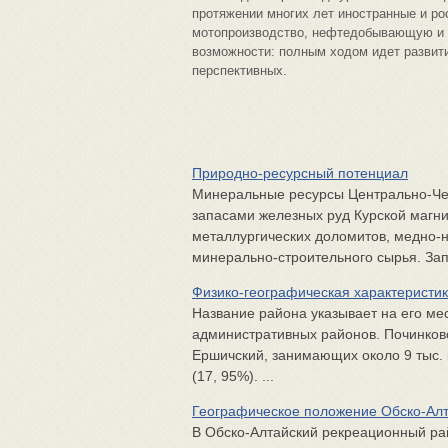
протяжении многих лет иностранные и ро
мотопроизводство, нефтедобывающую и 
возможности: полным ходом идет развити
перспективных.
Природно-ресурсный потенциал
Минеральные ресурсы Центрально-Че
запасами железных руд Курской магн
металлургических доломитов, медно-н
минерально-строительного сырья. Зап
Физико-географическая характеристи
Название района указывает на его мес
административных районов. Починковс
Ершичский, занимающих около 9 тыс. кв
(17, 95%). ...
Географическое положение Обско-Алт
В Обско-Алтайский рекреационный ра