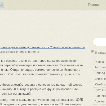
Главная
е
ганизация производственных сил в Уральском экономическом
Разде
Структура экономики региона
яют развивать многоотраслевое сельское хозяйство,
Главная
для перерабатывающей промышленности. Основная часть
Австрал
 почвы. Общая площадь земель сельскохозяйственного
Природн
 них 1719,5 тыс. га сельскохозяйственных угодий, в том
Циркуля
 формы хозяйствования, основанные на частной форме
Юго-Вос
 начало 2008 года в республике функционировали 376
Пустыни
твенных организаций.
Парнико
средоточено большое количество водных объектов: 8925
Прочее
300 прудов и водохранилищ, в том числе 238 площадью