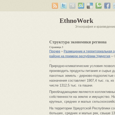
EthnoWork
Этнография и краеведени
Структура экономики региона
Страница 3
Прочее
»
Размещение и территориальная ор
районе на примере республики Удмуртия
» 
Природно-климатические условия позвол
производить продукты питания и сырье 
пахотных земель - дерново-подзолистые
назначения составляет 1907,4 тыс. га, из
числе 1312,5 тыс. га пашни.
Преобладающими являются коллективные
собственности на землю и имущество. На
крупных, средних и малых сельскохозяйс
На территории Удмуртской Республики со
больших, средних и малых рек, свыше 1