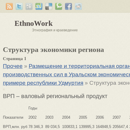
EthnoWork
Этнография и краеведение
Структура экономики региона
Страница 1
Прочее
»
Размещение и территориальная орга
производственных сил в Уральском экономичес
примере республики Удмуртия
» Структура экон
ВРП – валовый региональный продукт
Годы
Показатели
2002
2003
2004
2005
2006
2007
ВРП,млн. руб
78 346,3
89 034,5
100833,1
139995,3
164848,5
205647,4