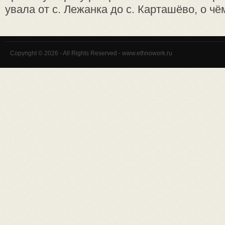
увала от с. Лежанка до с. Карташёво, о чём 
Copyright © 2026 - All Rights Reserved - www.ethnowork.ru