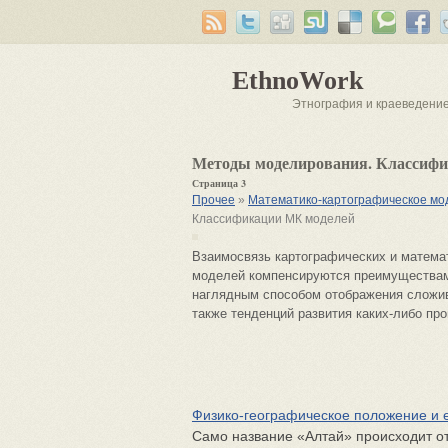
EthnoWork
Этнография и краеведени
Методы моделирования. Классиф
Страница 3
Прочее
»
Математико-картографическое мо
Классификации МК моделей
Взаимосвязь картографических и математ
моделей компенсируются преимуществам
наглядным способом отображения сложив
также тенденций развития каких-либо пр
Физико-географическое положение и 
Само название «Алтай» происходит от