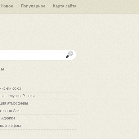
Новое
Популярное
Карта сайта
лы
ийский союз
ые ресурсы России
ция атмосферы
точная Азия
 Африки
вый эффект