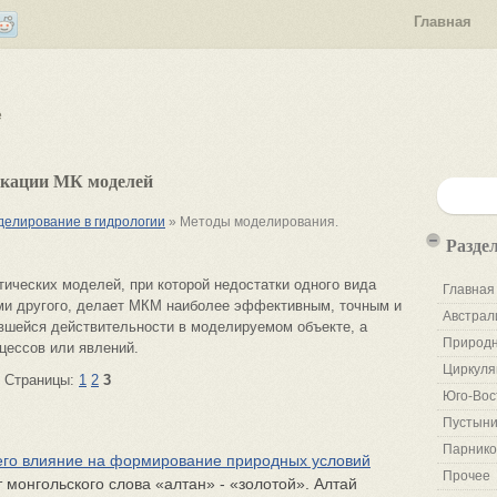
Главная
е
икации МК моделей
делирование в гидрологии
» Методы моделирования.
Разде
ических моделей, при которой недостатки одного вида
Главная
и другого, делает МКМ наиболее эффективным, точным и
Австрал
шейся действительности в моделируемом объекте, а
Природн
оцессов или явлений.
Циркуля
Страницы:
1
2
3
Юго-Вос
Пустыни
Парнико
его влияние на формирование природных условий
Прочее
 монгольского слова «алтан» - «золотой». Алтай