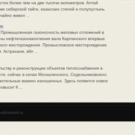
сток более чем на две тысячи километров. Алтай
ке сибирской тайги, казахских степей и полупустынь
чайно живоп ...
ие
т Промышленная газоносность меловых отложений в
ны нефтегазонакопления вала Карпинского впервые
кого месторождения. Промысловское месторождение
. Астрахани, вбл ...
ьству и реконструкции объектов теплоснабжения в
ти, сейчас в селах Москаленского, Седельниковского
 котельные взамен изношенных. Здесь появится новое
высит К ...
w.ethnowork.ru