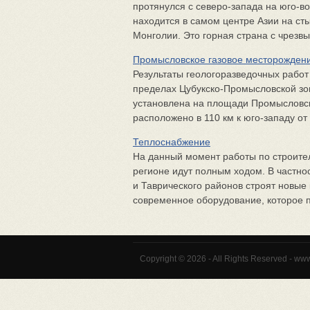
протянулся с северо-запада на юго-во
находится в самом центре Азии на сты
Монголии. Это горная страна с чрезвы
Промысловское газовое месторожден
Результаты геологоразведочных рабо
пределах Цубукско-Промысловской зо
установлена на площади Промысловс
расположено в 110 км к юго-западу от г
Теплоснабжение
На данный момент работы по строител
регионе идут полным ходом. В частнос
и Таврического районов строят новые
современное оборудование, которое по
Copyright © 2026 - All Rights Reserved - ww