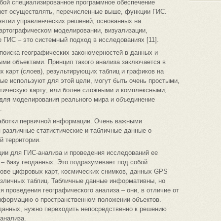
бой специализированное программное обеспечение
ляет осуществлять, перечисленные выше, функции ГИС.
нятии управленческих решений, основанных на
картографическом моделировании, визуализации,
е ГИС – это системный подход в исследованиях [11].
поиска географических закономерностей в данных и
ми объектами. Принцип такого анализа заключается в
х карт (слоев), результирующих таблиц и графиков на
ые используют для этой цели, могут быть очень простыми,
итическую карту; или более сложными и комплексными,
для моделирования реального мира и объединение
.
работки первичной информации. Очень важными
 различные статистические и табличные данные о
й территории.
ии для ГИС-анализа и проведения исследований ее
– базу геоданных. Это подразумевает под собой
нове цифровых карт, космических снимков, данных GPS
азличных таблиц. Табличные данные информативны, но
 проведения географического анализа – они, в отличие от
нформацию о пространственном положении объектов.
 данных, нужно переходить непосредственно к решению
анализа.