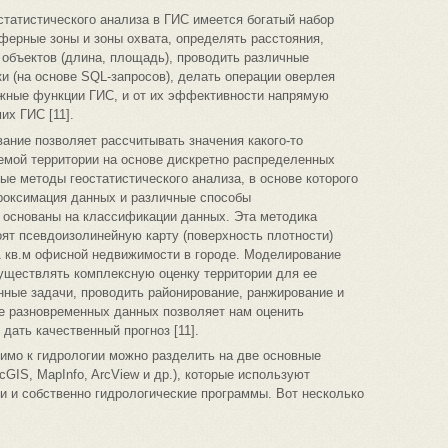
статистического анализа в ГИС имеется богатый набор
ферные зоны и зоны охвата, определять расстояния,
 объектов (длина, площадь), проводить различные
и (на основе SQL-запросов), делать операции оверлея
ажные функции ГИС, и от их эффективности напрямую
их ГИС [11].
ние позволяет рассчитывать значения какого-то
емой территории на основе дискретно распределенных
ые методы геостатистического анализа, в основе которого
проксимация данных и различные способы
е основаны на классификации данных. Эта методика
оят псевдоизолинейную карту (поверхность плотности)
 кв.м офисной недвижимости в городе. Моделирование
существлять комплексную оценку территории для ее
нные задачи, проводить районирование, ранжирование и
е разновременных данных позволяет нам оценить
 дать качественный прогноз [11].
мо к гидрологии можно разделить на две основные
GIS, MapInfo, ArcView и др.), которые используют
 и собственно гидрологические программы. Вот несколько