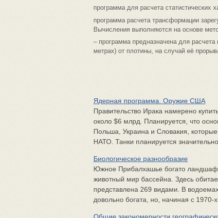
программа для расчета статистических х
программа расчета трансформации зарег
Вычисления выполняются на основе мет
– программа предназначена для расчета 
метрах) от плотины, на случай её прорыв
Ядерная программа. Оружие США
Правительство Ирака намерено купить
около $6 млрд. Планируется, что осн
Польша, Украина и Словакия, которы
НАТО. Танки планируется значительно
Биологическое разнообразие
Южное Прибалхашье богато ландшафт
животный мир бассейна. Здесь обита
представлена 269 видами. В водоемах
довольно богата, но, начиная с 1970-х
Общие закономерности географическ