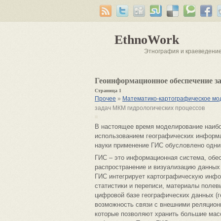
EthnoWork
Этнография и краеведени
Геоинформационное обеспечение з
Страница 1
Прочее
»
Математико-картографическое мо
задач МКМ гидрологических процессов
В настоящее время моделирование наибо
использованием географических информац
науки применение ГИС обусловлено одни
ГИС – это информационная система, обес
распространение и визуализацию данных 
ГИС интегрирует картографическую инфо
статистики и переписи, материалы полев
цифровой базе географических данных (
возможность связи с внешними реляцио
которые позволяют хранить большие масс