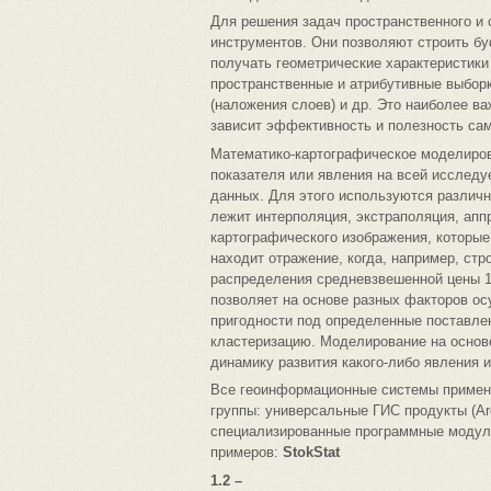
Для решения задач пространственного и 
инструментов. Они позволяют строить бу
получать геометрические характеристики
пространственные и атрибутивные выборк
(наложения слоев) и др. Это наиболее в
зависит эффективность и полезность сам
Математико-картографическое моделирова
показателя или явления на всей исследу
данных. Для этого используются различн
лежит интерполяция, экстраполяция, ап
картографического изображения, которы
находит отражение, когда, например, стр
распределения средневзвешенной цены 1
позволяет на основе разных факторов о
пригодности под определенные поставле
кластеризацию. Моделирование на основ
динамику развития какого-либо явления и
Все геоинформационные системы примени
группы: универсальные ГИС продукты (Arc
специализированные программные модули
примеров:
StokStat
1.2 –