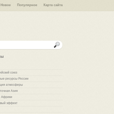
Новое
Популярное
Карта сайта
лы
ийский союз
ые ресурсы России
ция атмосферы
точная Азия
 Африки
вый эффект