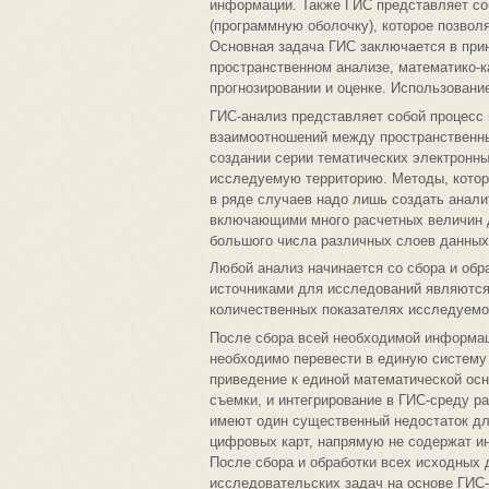
информации. Также ГИС представляет со
(программную оболочку), которое позво
Основная задача ГИС заключается в при
пространственном анализе, математико-
прогнозировании и оценке. Использовани
ГИС-анализ представляет собой процесс 
взаимоотношений между пространственны
создании серии тематических электронны
исследуемую территорию. Методы, котор
в ряде случаев надо лишь создать анал
включающими много расчетных величин 
большого числа различных слоев данных
Любой анализ начинается со сбора и об
источниками для исследований являются
количественных показателях исследуемо
После сбора всей необходимой информац
необходимо перевести в единую систему 
приведение к единой математической ос
съемки, и интегрирование в ГИС-среду р
имеют один существенный недостаток для
цифровых карт, напрямую не содержат и
После сбора и обработки всех исходных
исследовательских задач на основе ГИС-