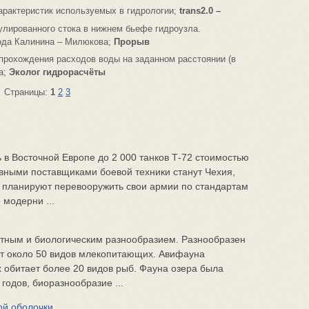
арактеристик используемых в гидрологии;
trans2.0 –
улированного стока в нижнем бьефе гидроузла.
ода Калинина – Милюкова;
Прорыв
прохождения расходов воды на заданном расстоянии (в
а;
Эколог гидрорасчёты
Страницы:
1
2
3
 в Восточной Европе до 2 000 танков Т-72 стоимостью
овными поставщиками боевой техники станут Чехия,
е планируют перевооружить свои армии по стандартам
 модерни ...
ным и биологическим разнообразием. Разнообразен
ет около 50 видов млекопитающих. Авифауна
 обитает более 20 видов рыб. Фауна озера была
 годов, биоразнообразие ...
ой оболочки