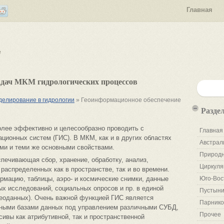
Главная
е
адач МКМ гидрологических процессов
делирование в гидрологии
» Геоинформационное обеспечение
Разде
лее эффективно и целесообразно проводить с
Главная
ионных систем (ГИС). В МКМ, как и в других областях
Австрал
ми и теми же основными свойствами.
Природн
печивающая сбор, хранение, обработку, анализ,
Циркуля
распределенных как в пространстве, так и во времени.
рмацию, таблицы, аэро- и космические снимки, данные
Юго-Вос
ых исследований, социальных опросов и пр. в единой
Пустыни
геоданных). Очень важной функцией ГИС является
Парнико
нными базами данных под управлением различными СУБД,
Прочее
ивы как атрибутивной, так и пространственной