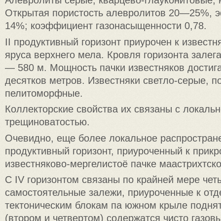
Алевролиты серые, кварцево-глауконитовые, 
Открытая пористость алевролитов 20—25%, 
14%; коэффициент газонасыщенности 0,78.
II продуктивный горизонт приурочен к известн
яруса верхнего мела. Кровля горизонта залега
— 580 м. Мощность пачки известняков достига
десятков метров. Известняки светло-серые, п
пелитоморфные.
Коллекторские свойства их связаны с локальн
трещиноватостью.
Очевидно, еще более локальное распростране
продуктивный горизонт, приуроченный к прик
известняково-мергелистоё пачке маастрихтско
С IV горизонтом связаны по крайней мере чет
самостоятельные залежи, приуроченные к от
тектоническим блокам па южном крыле поднят
(втором и четвертом) содержатся чисто газовы