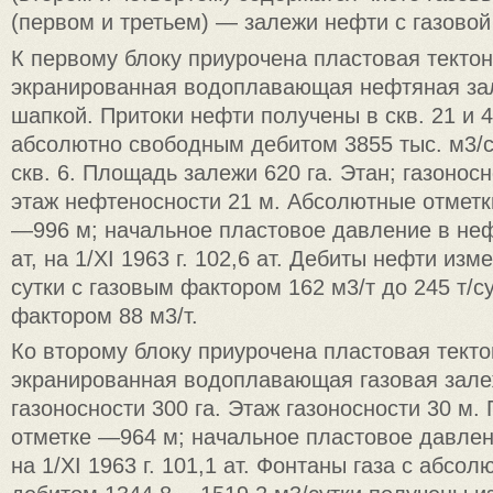
(первом и третьем) — залежи нефти с газовой
К первому блоку приурочена пластовая текто
экранированная водоплавающая нефтяная зал
шапкой. Притоки нефти получены в скв. 21 и 4
абсолютно свободным дебитом 3855 тыс. м3/с
скв. 6. Площадь залежи 620 га. Этан; газоносн
этаж нефтеносности 21 м. Абсолютные отмет
—996 м; начальное пластовое давление в не
aт, на 1/XI 1963 г. 102,6 aт. Дебиты нефти изм
сутки с газовым фактором 162 м3/т до 245 т/с
фактором 88 м3/т.
Ко второму блоку приурочена пластовая текто
экранированная водоплавающая газовая зал
газоносности 300 га. Этаж газоносности 30 м.
отметке —964 м; начальное пластовое давлени
на 1/XI 1963 г. 101,1 aт. Фонтаны газа с абсо