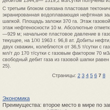
дебитом 1344,8— 1519,2 м3/сутки получены из 
С третьим блоком связана пластовая тектонич
экранированная водоплавающая нефтяная зал
шапкой. Площадь заложи 370 га. Этаж газовой
этаж нефтеносности 10 м. Абсолютные отмет
—929 м; начальное пластовое давление в газо
текущее, на 1/XI 1963 г. 96,8 aт. Добиты нефт
двух скважин, колеблются от 36,5 т/сутки с г
мл/т до 170 т/сутки с газовым фактором 70 м3
свободный дебит газа из газовой шапки равен 
25).
Страницы:
2
3
4
5
6
7
8
Экономика
Преимущества: второе место в мире по за