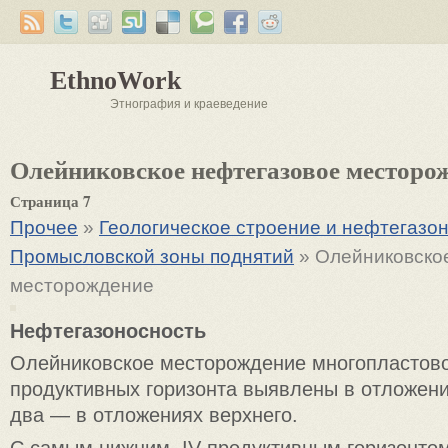
EthnoWork
Этнография и краеведение
Олейниковское нефтегазовое месторо
Страница 7
Прочее
»
Геологическое строение и нефтегазон
Промысловской зоны поднятий
» Олейниковско
месторождение
Нефтегазоносность
Олейниковское месторождение многопластово
продуктивных горизонта выявлены в отложени
два — в отложениях верхнего.
С самым нижним, IV продуктивным горизонтом