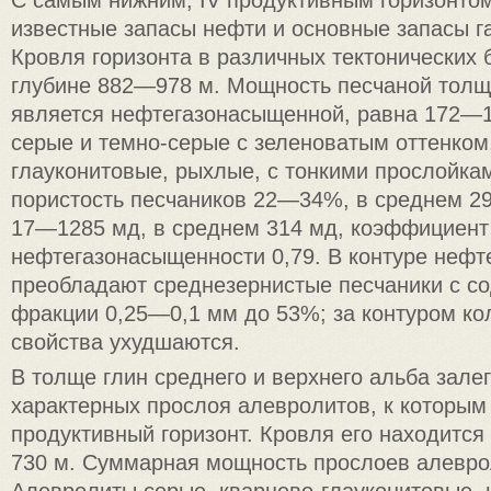
известные запасы нефти и основные запасы г
Кровля горизонта в различных тектонических 
глубине 882—978 м. Мощность песчаной толщ
является нефтегазонасыщенной, равна 172—1
серые и темно-серые с зеленоватым оттенком
глауконитовые, рыхлые, с тонкими прослойка
пористость песчаников 22—34%, в среднем 2
17—1285 мд, в среднем 314 мд, коэффициент
нефтегазонасыщенности 0,79. В контуре нефт
преобладают среднезернистые песчаники с с
фракции 0,25—0,1 мм до 53%; за контуром ко
свойства ухудшаются.
В толще глин среднего и верхнего альба зале
характерных прослоя алевролитов, к которым 
продуктивный горизонт. Кровля его находится
730 м. Суммарная мощность прослоев алевро