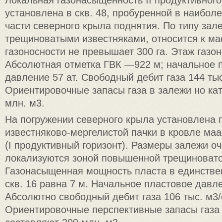
Локальная газонасыщенность II продуктивного
установлена в скв. 48, пробуренной в наибол
части северного крыла поднятия. По типу зале
трещиноватыми известняками, относится к м
газоносности не превышает 300 га. Этаж газо
Абсолютная отметка ГВК —922 м; начальное 
давление 57 aт. Свободный дебит газа 144 тыс
Ориентировочные запасы газа в залежи но кат
млн. м3.
На погружении северного крыла установлена 
известняково-мергелистой пачки в кровле маа
(I продуктивный горизонт). Размеры залежи о
локализуются зоной повышенной трещиновато
Газонасыщенная мощность пласта в единстве
скв. 16 равна 7 м. Начальное пластовое давл
Абсолютно свободный дебит газа 106 тыс. м3/
Ориентировочные перспективные запасы газа 