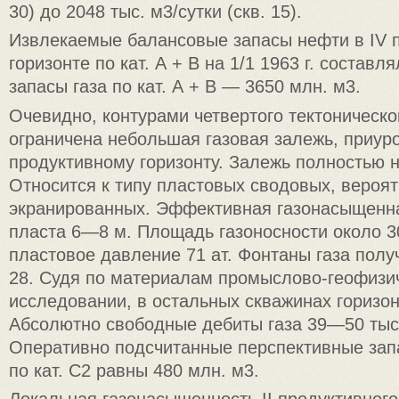
30) до 2048 тыс. м3/сутки (скв. 15).
Извлекаемые балансовые запасы нефти в IV 
горизонте по кат. А + В на 1/1 1963 г. составля
запасы газа по кат. А + В — 3650 млн. м3.
Очевидно, контурами четвертого тектоническо
ограничена небольшая газовая залежь, приуроч
продуктивному горизонту. Залежь полностью н
Относится к типу пластовых сводовых, вероят
экранированных. Эффективная газонасыщенн
пласта 6—8 м. Площадь газоносности около 3
пластовое давление 71 aт. Фонтаны газа получ
28. Судя по материалам промыслово-геофизи
исследовании, в остальных скважинах горизон
Абсолютно свободные дебиты газа 39—50 тыс.
Оперативно подсчитанные перспективные запа
по кат. С2 равны 480 млн. м3.