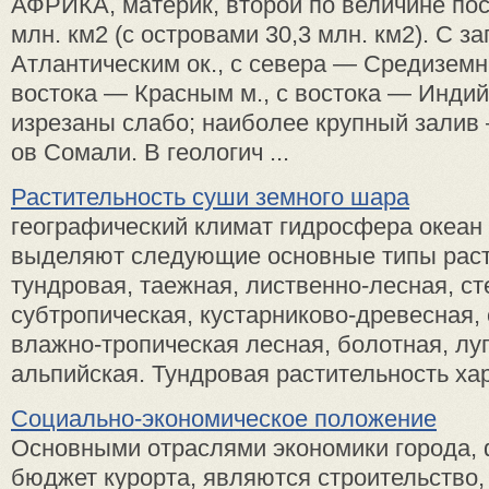
АФРИКА, материк, второй по величине пос
млн. км2 (с островами 30,3 млн. км2). С 
Атлантическим ок., с севера — Средиземны
востока — Красным м., с востока — Индий
изрезаны слабо; наиболее крупный залив 
ов Сомали. В геологич ...
Растительность суши земного шара
географический климат гидросфера океан
выделяют следующие основные типы раст
тундровая, таежная, лиственно-лесная, ст
субтропическая, кустарниково-древесная,
влажно-тропическая лесная, болотная, лу
альпийская. Тундровая растительность хара
Социально-экономическое положение
Основными отраслями экономики города
бюджет курорта, являются строительство,