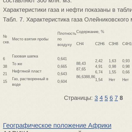
составляют 300 млн. м3.
Характеристики газа и нефти показаны в табли
Табл. 7. Характеристика газа Олейниковского
Содержание, %
Плотность
№
Место взятия пробы
по
скв.
СН4
С2Н6
С3Н8
С4Н1
воздуху
Газовая шапка
6
0,641
2,42
1,63
0,93
88,43
То же
38
0,665
4,91
0,98
0,98
87,65
Нефтяной пласт
6,74
1,55
0,66
21
0,643
86,6388,86
Газ, раство­ренный в
1,54
Нет
Нет
15
0,604
воде
Страницы:
3
4
5
6
7
8
Географическое положение Африки