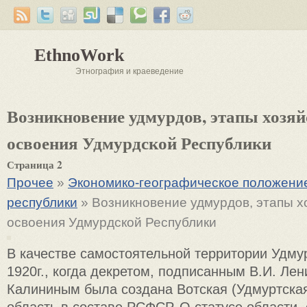
EthnoWork
Этнография и краеведение
Возникновение удмурдов, этапы хозяй
освоения Удмурдской Республики
Страница 2
Прочее
»
Экономико-географическое положени
республики
» Возникновение удмурдов, этапы х
освоения Удмурдской Республики
В качестве самостоятельной территории Удму
1920г., когда декретом, подписанным В.И. Ле
Калининым была создана Вотская (Удмуртска
область в составе РСФСР. О статусе области,