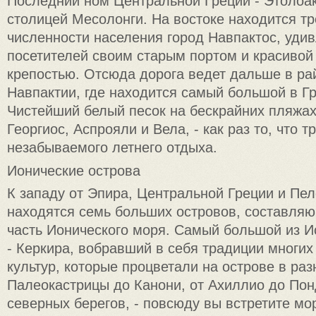
Последний ном Центральной Греции - Этолоак
столицей Месолонги. На востоке находится тр
численности населения город Навпактос, уд
посетителей своим старым портом и красивой
крепостью. Отсюда дорога ведет дальше в ра
Навпактии, где находится самый большой в Г
Чистейший белый песок на бескрайних пляжах
Георгиос, Аспрояли и Вела, - как раз то, что т
незабываемого летнего отдыха.
Ионические острова
К западу от Эпира, Центральной Греции и Пе
находятся семь больших островов, составля
часть Ионического моря. Самый большой из И
- Керкира, вобравший в себя традиции многих
культур, которые процветали на острове в раз
Палеокастрицы до Канони, от Ахиллио до Пон
северных берегов, - повсюду вы встретите мо