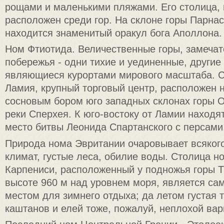
рощами и маленькими пляжами. Его столица,
расположен среди гор. На склоне горы Парнас
находится знаменитый оракул бога Аполлона.
Ном Фтиотида. Величественные горы, замечат
побережья - одни тихие и уединенные, други
являющиеся курортами мирового масштаба. С
Ламия, крупный торговый центр, расположен 
сосновым бором юго западных склонах горы О
реки Сперхея. К юго-востоку от Ламии наход
место битвы Леонида Спартанского с персами
Природа нома Эвритании очаровывает всяког
климат, густые леса, обилие воды. Столица н
Карпениси, расположенный у подножья горы 
высоте 960 м над уровнем моря, является с
местом для зимнего отдыха; да летом густая т
каштанов и елей тоже, пожалуй, неплохой вар