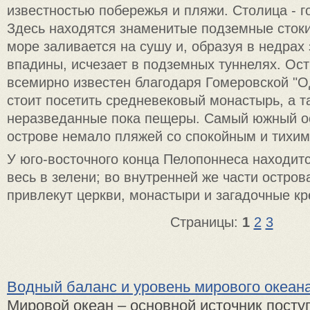
известностью побережья и пляжи. Столица - г
Здесь находятся знаменитые подземные стоки;
море заливается на сушу и, образуя в недрах
впадины, исчезает в подземных туннелях. Ос
всемирно известен благодаря Гомеровской "О
стоит посетить средневековый монастырь, а т
неразведанные пока пещеры. Самый южный ос
острове немало пляжей со спокойным и тихим
У юго-восточного конца Пелопоннеса находит
весь в зелени; во внутренней же части остро
привлекут церкви, монастыри и загадочные кр
Страницы:
1
2
3
Водный баланс и уровень мирового океан
Мировой океан – основной источник посту