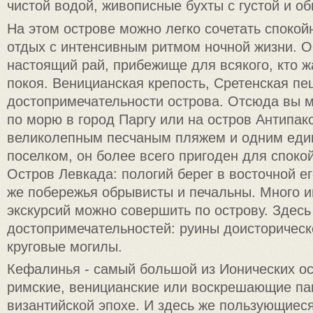
чистой водой, живописные бухты с густой и о
На этом острове можно легко сочетать споко
отдых с интенсивным ритмом ночной жизни. Ос
настоящий рай, прибежище для всякого, кто 
покоя. Веницианская крепость, Сретенская пе
достопримечательности острова. Отсюда вы 
по морю в город Паргу или на остров Антипакс
великолепным песчаным пляжем и одним ед
поселком, он более всего пригоден для споко
Остров Левкада: пологий берег в восточной ег
же побережья обрывисты и печальны. Много 
экскурсий можно совершить по острову. Здесь
достопримечательностей: руины доисторическ
круговые могилы.
Кефалинья - самый большой из Ионических о
римские, веницианские или воскрешающие па
византийской эпохе. И здесь же пользующиес