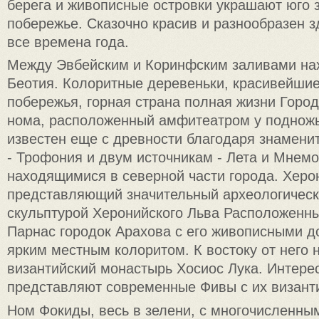
берега и живописные островки украшают юго 
побережье. Сказочно красив и разнообразен 
все времена года.
Между Эвбейским и Коринфским заливами на
Беотия. Колоритные деревеньки, красивейши
побережья, горная страна полная жизни Город
нома, расположенный амфитеатром у подножь
известен еще с древности благодаря знамени
- Трофония и двум источникам - Лета и Мнемо
находящимися в северной части города. Херон
представляющий значительный археологически
скульптурой Херонийского Льва Расположенны
Парнас городок Арахова с его живописными д
ярким местным колоритом. К востоку от него 
византийский монастырь Хосиос Лука. Интере
представляют современные Фивы с их визант
Ном Фокиды, весь в зелени, с многочисленн