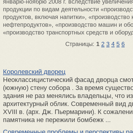
январю-ноябрю 2008 г. вследствие увеличени
продукции по видам деятельности «производ
продуктов, включая напитки», «производство 
нефтепродуктов», «производство машин и об
«производство транспортных средств и обору
Страницы:
1
2
3
4
5
6
Королевский дворец
Неоклассицистический фасад дворца смот
(юж­ную) стену собора . За время су­ществ
здания не раз менялись владельцы, что и
архитектурный облик. Совре­менный вид д
XVIII в. (арх. Дж. Пьермарини). К сожален
памятника не пережили бомбежк ...
Современные проблемы и перспективы ра