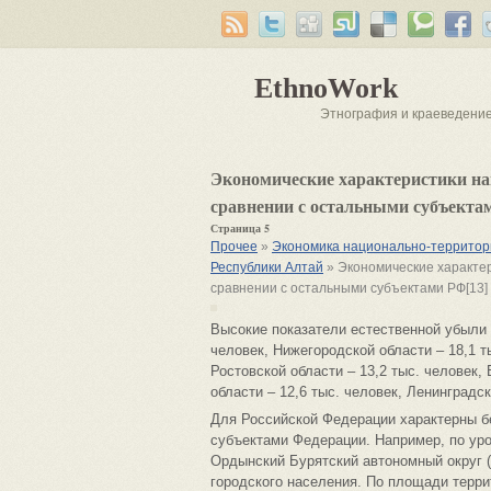
EthnoWork
Этнография и краеведени
Экономические характеристики на
сравнении с остальными субъекта
Страница 5
Прочее
»
Экономика национально-территори
Республики Алтай
» Экономические характе
сравнении с остальными субъектами РФ[13]
Высокие показатели естественной убыли 
человек, Нижегородской области – 18,1 ты
Ростовской области – 13,2 тыс. человек,
области – 12,6 тыс. человек, Ленинградск
Для Российской Федерации характерны 
субъектами Федерации. Например, по уро
Ордынский Бурятский автономный округ (
городского населения. По площади террит