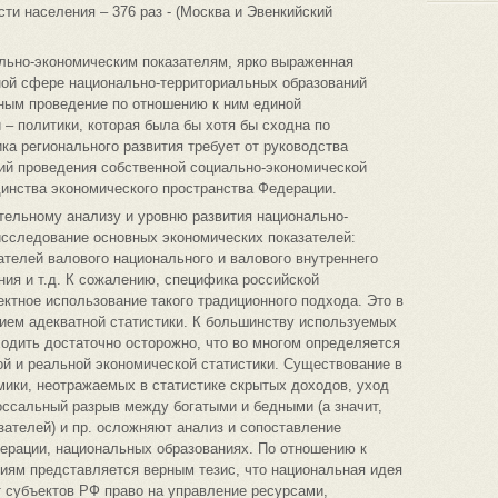
ти населения – 376 раз - (Москва и Эвенкийский
льно-экономическим показателям, ярко выраженная
ой сфере национально-территориальных образований
жным проведение по отношению к ним единой
 – политики, которая была бы хотя бы сходна по
а регионального развития требует от руководства
ий проведения собственной социально-экономической
единства экономического пространства Федерации.
тельному анализу и уровню развития национально-
исследование основных экономических показателей:
ателей валового национального и валового внутреннего
ния и т.д. К сожалению, специфика российской
ектное использование такого традиционного подхода. Это в
вием адекватной статистики. К большинству используемых
одить достаточно осторожно, что во многом определяется
 и реальной экономической статистики. Существование в
омики, неотражаемых в статистике скрытых доходов, уход
лоссальный разрыв между богатыми и бедными (а значит,
ателей) и пр. осложняют анализ и сопоставление
ерации, национальных образованиях. По отношению к
иям представляется верным тезис, что национальная идея
т субъектов РФ право на управление ресурсами,