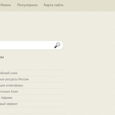
Новое
Популярное
Карта сайта
лы
ийский союз
ые ресурсы России
ция атмосферы
точная Азия
 Африки
вый эффект