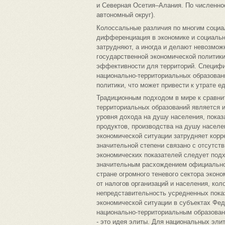
и Северная Осетия–Алания. По численнос
автономный округ).
Колоссальные различия по многим социа
дифференциация в экономике и социальн
затрудняют, а иногда и делают невозмо
государственной экономической политики
эффективности для территорий. Специфик
национально-территориальных образован
политики, что может привести к утрате 
Традиционным подходом в мире к сравни
территориальных образований является 
уровня дохода на душу населения, показ
продуктов, производства на душу населе
экономической ситуации затрудняет корр
значительной степени связано с отсутст
экономических показателей следует подх
значительным расхождением официальной
стране огромного теневого сектора экон
от налогов организаций и населения, ко
непредставительность усредненных показ
экономической ситуации в субъектах Фед
национально-территориальным образован
- это идея элиты. Для национальных эли