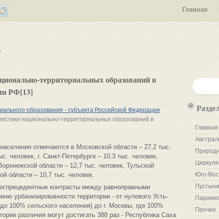
Главная
е
ционально-территориальных образований в
ми РФ[13]
Разде
ального образования - субъекта Российской Федерации
ристики национально-территориальных образований в
Главная
Австрал
населения отмечаются в Московской области – 27,2 тыс.
Природн
с. человек, г. Санкт-Петербурге – 10,3 тыс. человек,
Циркуля
 Воронежской области – 12,7 тыс. человек, Тульской
ой области – 10,7 тыс. человек.
Юго-Вос
Пустыни
беспрецедентные контрасты между равноправными
вню урбанизированности территории - от нулевого Усть-
Парнико
до 100% сельского населения) до г. Москвы, где 100%
Прочее
ории различия могут достигать 388 раз - Республика Саха