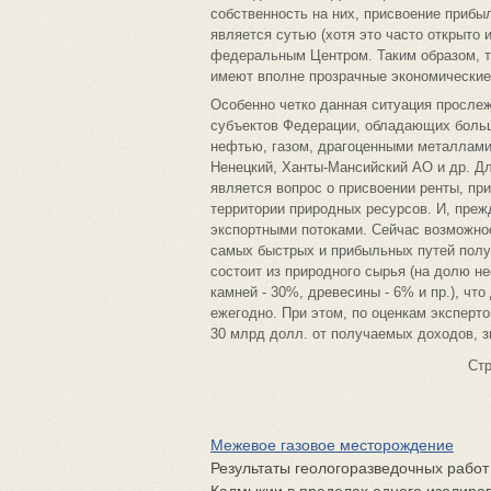
собственность на них, присвоение прибыл
является сутью (хотя это часто открыто 
федеральным Центром. Таким образом, т
имеют вполне прозрачные экономические
Особенно четко данная ситуация просле
субъектов Федерации, обладающих больш
нефтью, газом, драгоценными металлами,
Ненецкий, Ханты-Мансийский АО и др. Д
является вопрос о присвоении ренты, пр
территории природных ресурсов. И, преж
экспортными потоками. Сейчас возможно
самых быстрых и прибыльных путей полу
состоит из природного сырья (на долю н
камней - 30%, древесины - 6% и пр.), ч
ежегодно. При этом, по оценкам эксперто
30 млрд долл. от получаемых доходов, з
Ст
Межевое газовое месторождение
Результаты геологоразведочных рабо