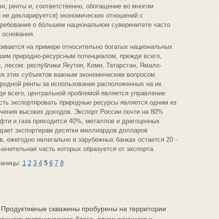
и, ренты и, соответственно, обогащение во многом
и не декларируется) экономических отношений с
ребования о бóльшем национальном суверенитете часто
 основания.
живается на примере относительно богатых национальных
им природно-ресурсным потенциалом, прежде всего,
 лесом: республики Якутия, Коми, Татарстан, Ямало-
ля этих субъектов важным экономическим вопросом
иродной ренты за использование расположенных на их
де всего, центральной проблемой является управление
сть экспортировать природные ресурсы является одним из
чения высоких доходов. Экспорт России почти на 80%
ефти и газа приходится 40%, металлов и драгоценных
то дает экспортерам десятки миллиардов долларов
в, ежегодно нелегально в зарубежных банках остается 20 -
начительная часть которых образуется от экспорта.
раницы:
1
2
3
4
5
6
7
8
т Продуктивные скважины пробурены на территории