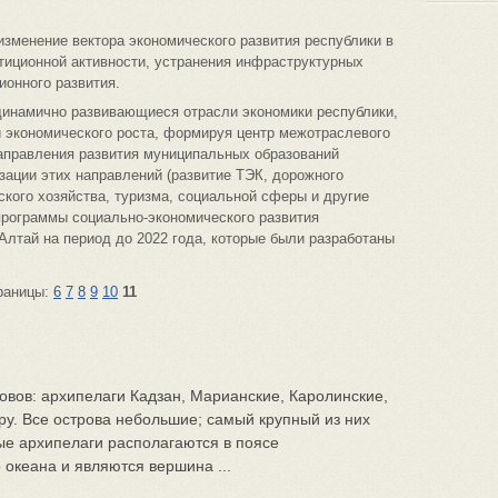
изменение вектора экономического развития республики в
тиционной активности, устранения инфраструктурных
ионного развития.
 динамично развивающиеся отрасли экономики республики,
й экономического роста, формируя центр межотраслевого
направления развития муниципальных образований
зации этих направлений (развитие ТЭК, дорожного
ского хозяйства, туризма, социальной сферы и другие
программы социально-экономического развития
лтай на период до 2022 года, которые были разработаны
раницы:
6
7
8
9
10
11
овов: архипелаги Кадзан, Марианские, Каролинские,
у. Все острова небольшие; самый крупный из них
ые архипелаги располагаются в поясе
 океана и являются вершина ...