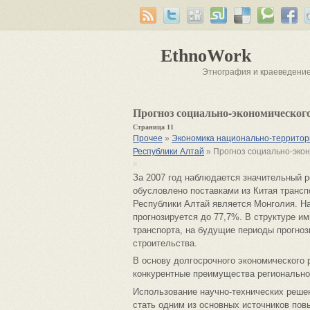
EthnoWork
Этнография и краеведени
Прогноз социально-экономическо
Страница 11
Прочее
»
Экономика национально-территори
Республики Алтай
» Прогноз социально-эко
За 2007 год наблюдается значительный р
обусловлено поставками из Китая трансп
Республики Алтай является Монголия. На
прогнозируется до 77,7%. В структуре и
транспорта, на будущие периоды прогно
строительства.
В основу долгосрочного экономического 
конкурентные преимущества регионально
Использование научно-технических реше
стать одним из основных источников пов