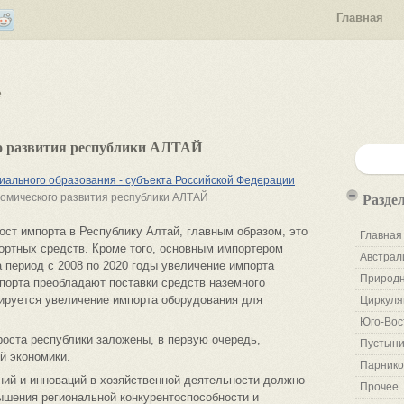
Главная
е
го развития республики АЛТАЙ
ального образования - субъекта Российской Федерации
Разде
номического развития республики АЛТАЙ
ост импорта в Республику Алтай, главным образом, это
Главная
ортных средств. Кроме того, основным импортером
Австрал
 период с 2008 по 2020 годы увеличение импорта
Природн
мпорта преобладают поставки средств наземного
зируется увеличение импорта оборудования для
Циркуля
Юго-Вос
роста республики заложены, в первую очередь,
Пустыни
й экономики.
Парнико
ний и инноваций в хозяйственной деятельности должно
Прочее
ышения региональной конкурентоспособности и