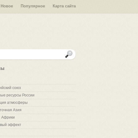
Новое
Популярное
Карта сайта
лы
ийский союз
ые ресурсы России
ция атмосферы
точная Азия
 Африки
вый эффект