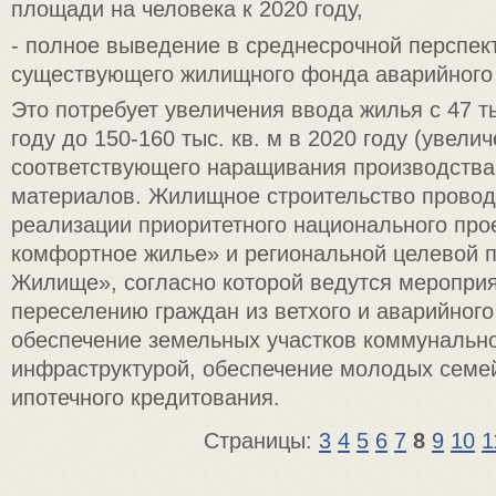
площади на человека к 2020 году,
- полное выведение в среднесрочной перспек
существующего жилищного фонда аварийного 
Это потребует увеличения ввода жилья с 47 ты
году до 150-160 тыс. кв. м в 2020 году (увелич
соответствующего наращивания производства
материалов. Жилищное строительство провод
реализации приоритетного национального про
комфортное жилье» и региональной целевой 
Жилище», согласно которой ведутся мероприя
переселению граждан из ветхого и аварийного
обеспечение земельных участков коммунальн
инфраструктурой, обеспечение молодых семе
ипотечного кредитования.
Страницы:
3
4
5
6
7
8
9
10
1