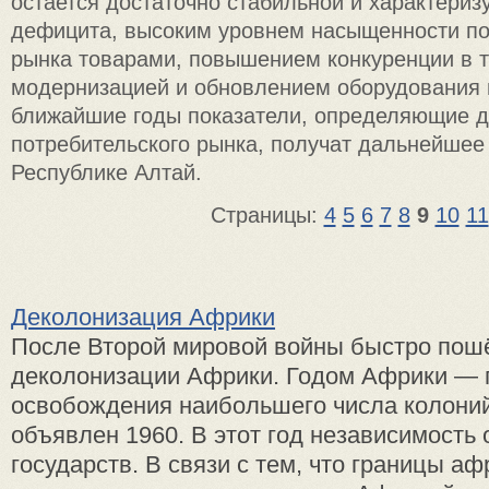
остается достаточно стабильной и характериз
дефицита, высоким уровнем насыщенности по
рынка товарами, повышением конкуренции в т
модернизацией и обновлением оборудования 
ближайшие годы показатели, определяющие д
потребительского рынка, получат дальнейшее
Республике Алтай.
Страницы:
4
5
6
7
8
9
10
11
Деколонизация Африки
После Второй мировой войны быстро пош
деколонизации Африки. Годом Африки — 
освобождения наибольшего числа колони
объявлен 1960. В этот год независимость 
государств. В связи с тем, что границы а