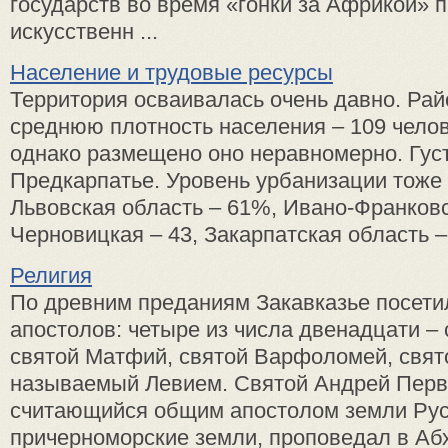
государств во время «гонки за Африкой» 
искусственн ...
Население и трудовые ресурсы
Территория осваивалась очень давно. Ра
среднюю плотность населения – 109 челов
однако размещено оно неравномерно. Гус
Предкарпатье. Уровень урбанизации тоже
Львовская область – 61%, Ивано-Франковс
Черновицкая – 43, Закарпатская область – 
Религия
По древним преданиям Закавказье посети
апостолов: четыре из числа двенадцати – 
святой Матфий, святой Варфоломей, свят
называемый Левием. Святой Андрей Перв
считающийся общим апостолом земли Рус
причерноморские земли, проповедал в Абха