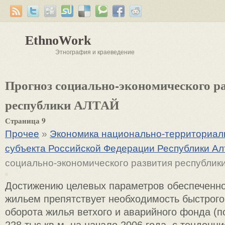
EthnoWork
Этнография и краеведение
Прогноз социально-экономического р
республики АЛТАЙ
Страница 9
Прочее
»
Экономика национально-территориаль
субъекта Российской Федерации Республики Ал
социально-экономического развития республик
Достижению целевых параметров обеспеченно
жильем препятствует необходимость быстрого
оборота жилья ветхого и аварийного фонда (п
228 тыс.кв.м. на начало 2006 года, с тенденц